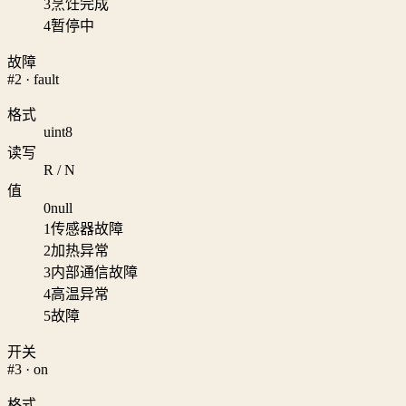
3
烹饪完成
4
暂停中
故障
#2 · fault
格式
uint8
读写
R / N
值
0
null
1
传感器故障
2
加热异常
3
内部通信故障
4
高温异常
5
故障
开关
#3 · on
格式