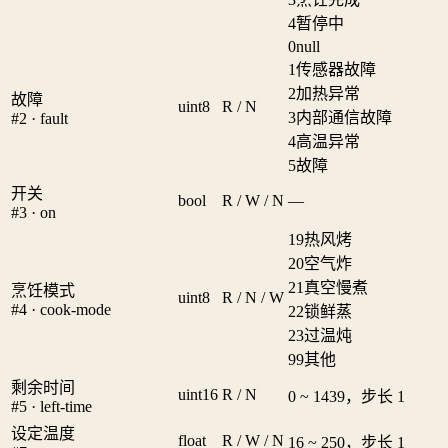
4
暂停中
0
null
1
传感器故障
2
加热异常
故障
uint8
R / N
3
内部通信故障
#2 · fault
4
高温异常
5
故障
开关
bool
R / W / N
—
#3 · on
19
热风烤
20
空气炸
21
真空慢煮
烹饪模式
uint8
R / N / W
#4 · cook-mode
22
锁鲜蒸
23
过温炖
99
其他
剩余时间
uint16
R / N
0 ~ 1439，步长 1
#5 · left-time
设定温度
float
R / W / N
16 ~ 250，步长 1