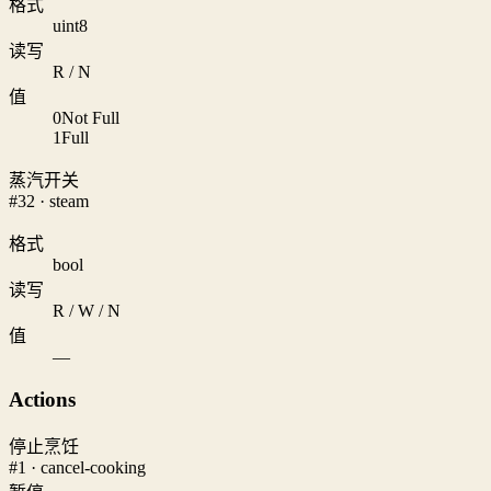
格式
uint8
读写
R / N
值
0
Not Full
1
Full
蒸汽开关
#32 · steam
格式
bool
读写
R / W / N
值
—
Actions
停止烹饪
#1 · cancel-cooking