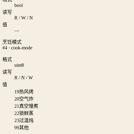
bool
读写
R / W / N
值
—
烹饪模式
#4 · cook-mode
格式
uint8
读写
R / N / W
值
19
热风烤
20
空气炸
21
真空慢煮
22
锁鲜蒸
23
过温炖
99
其他