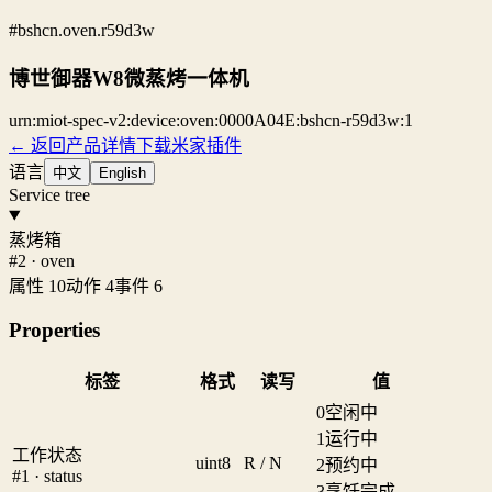
#bshcn.oven.r59d3w
博世御器W8微蒸烤一体机
urn:miot-spec-v2:device:oven:0000A04E:bshcn-r59d3w:1
← 返回产品详情
下载米家插件
语言
中文
English
Service tree
蒸烤箱
#2 · oven
属性 10
动作 4
事件 6
Properties
标签
格式
读写
值
0
空闲中
1
运行中
工作状态
uint8
R / N
2
预约中
#1 · status
3
烹饪完成