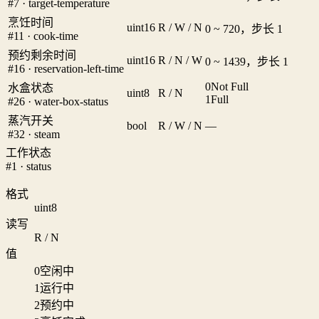
#7 · target-temperature
烹饪时间
uint16
R / W / N
0 ~ 720，步长 1
#11 · cook-time
预约剩余时间
uint16
R / N / W
0 ~ 1439，步长 1
#16 · reservation-left-time
0
Not Full
水盒状态
uint8
R / N
1
Full
#26 · water-box-status
蒸汽开关
bool
R / W / N
—
#32 · steam
工作状态
#1 · status
格式
uint8
读写
R / N
值
0
空闲中
1
运行中
2
预约中