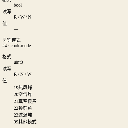
bool
读写
R / W / N
值
—
烹饪模式
#4 · cook-mode
格式
uint8
读写
R / N / W
值
19
热风烤
20
空气炸
21
真空慢煮
22
锁鲜蒸
23
过温炖
99
其他模式