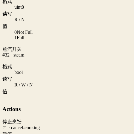
格式
uint8
读写
R / N
值
0
Not Full
1
Full
蒸汽开关
#32 · steam
格式
bool
读写
R / W / N
值
—
Actions
停止烹饪
#1 · cancel-cooking