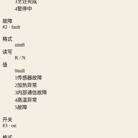
3
烹饪完成
4
暂停中
故障
#2 · fault
格式
uint8
读写
R / N
值
0
null
1
传感器故障
2
加热异常
3
内部通信故障
4
高温异常
5
故障
开关
#3 · on
格式