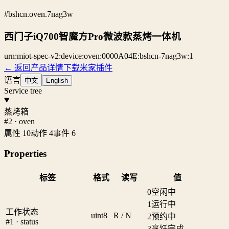
#bshcn.oven.7nag3w
西门子iQ700智魔方Pro微波款蒸烤一体机
urn:miot-spec-v2:device:oven:0000A04E:bshcn-7nag3w:1
← 返回产品详情
下载米家插件
语言
中文
English
Service tree
蒸烤箱
#2 · oven
属性 10
动作 4
事件 6
Properties
标签
格式
读写
值
0
空闲中
1
运行中
工作状态
uint8
R / N
2
预约中
#1 · status
3
烹饪完成