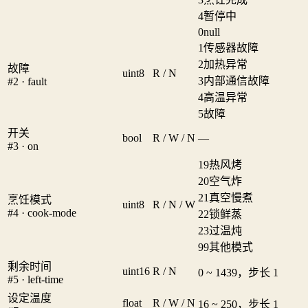
4
暂停中
0
null
1
传感器故障
2
加热异常
故障
uint8
R / N
3
内部通信故障
#2 · fault
4
高温异常
5
故障
开关
bool
R / W / N
—
#3 · on
19
热风烤
20
空气炸
21
真空慢煮
烹饪模式
uint8
R / N / W
#4 · cook-mode
22
锁鲜蒸
23
过温炖
99
其他模式
剩余时间
uint16
R / N
0 ~ 1439，步长 1
#5 · left-time
设定温度
float
R / W / N
16 ~ 250，步长 1