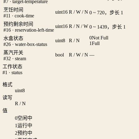
#7 · target-temperature
烹饪时间
uint16
R / W / N
0 ~ 720，步长 1
#11 · cook-time
预约剩余时间
uint16
R / N / W
0 ~ 1439，步长 1
#16 · reservation-left-time
0
Not Full
水盒状态
uint8
R / N
1
Full
#26 · water-box-status
蒸汽开关
bool
R / W / N
—
#32 · steam
工作状态
#1 · status
格式
uint8
读写
R / N
值
0
空闲中
1
运行中
2
预约中