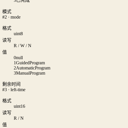
3
已完成
模式
#2 · mode
格式
uint8
读写
R / W / N
值
0
null
1
GuidedProgram
2
AutomaticProgram
3
ManualProgram
剩余时间
#3 · left-time
格式
uint16
读写
R / N
值