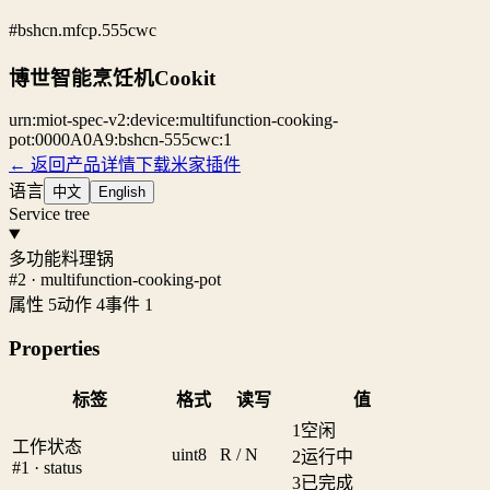
#bshcn.mfcp.555cwc
博世智能烹饪机Cookit
urn:miot-spec-v2:device:multifunction-cooking-
pot:0000A0A9:bshcn-555cwc:1
← 返回产品详情
下载米家插件
语言
中文
English
Service tree
多功能料理锅
#2 · multifunction-cooking-pot
属性 5
动作 4
事件 1
Properties
标签
格式
读写
值
1
空闲
工作状态
uint8
R / N
2
运行中
#1 · status
3
已完成