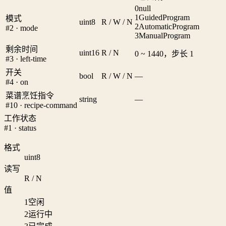
0
null
1
GuidedProgram
模式
uint8
R / W / N
2
AutomaticProgram
#2 · mode
3
ManualProgram
剩余时间
uint16
R / N
0 ~ 1440，步长 1
#3 · left-time
开关
bool
R / W / N
—
#4 · on
菜谱烹饪指令
string
—
#10 · recipe-command
工作状态
#1 · status
格式
uint8
读写
R / N
值
1
空闲
2
运行中