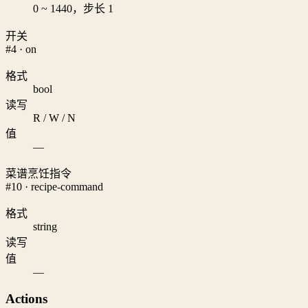
0 ~ 1440，步长 1
开关
#4 · on
格式
bool
读写
R / W / N
值
—
菜谱烹饪指令
#10 · recipe-command
格式
string
读写
值
—
Actions