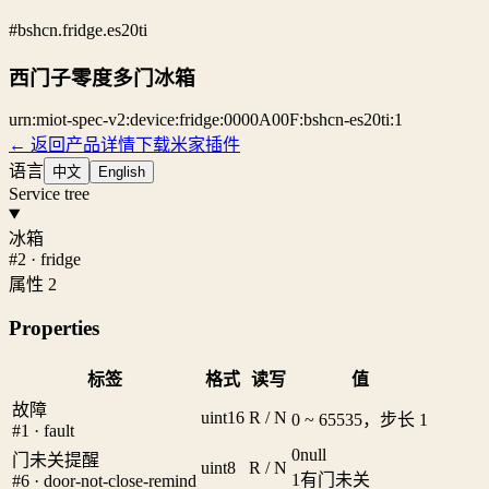
#bshcn.fridge.es20ti
西门子零度多门冰箱
urn:miot-spec-v2:device:fridge:0000A00F:bshcn-es20ti:1
← 返回产品详情
下载米家插件
语言
中文
English
Service tree
冰箱
#2 · fridge
属性 2
Properties
标签
格式
读写
值
故障
uint16
R / N
0 ~ 65535，步长 1
#1 · fault
0
null
门未关提醒
uint8
R / N
1
有门未关
#6 · door-not-close-remind