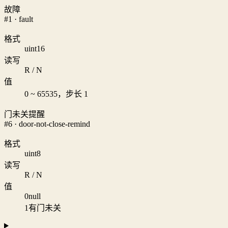
故障
#1 · fault
格式
uint16
读写
R / N
值
0 ~ 65535，步长 1
门未关提醒
#6 · door-not-close-remind
格式
uint8
读写
R / N
值
0
null
1
有门未关