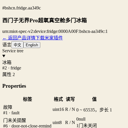
#bshcn.fridge.aa349c
西门子无界Pro超氧真空舱多门冰箱
urn:miot-spec-v2:device:fridge:0000A00F:bshcn-aa349c:1
← 返回产品详情
下载米家插件
语言
中文
English
Service tree
冰箱
#2 · fridge
属性 2
Properties
标签
格式
读写
值
故障
uint16
R / N
0 ~ 65535，步长 1
#1 · fault
0
null
门未关提醒
uint8
R / N
1
门未关闭
#6 · door-not-close-remind