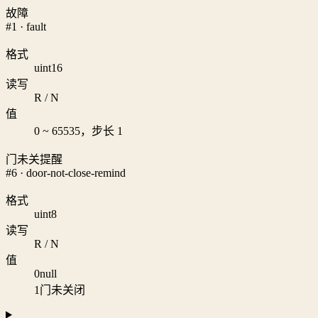
故障
#1 · fault
格式
uint16
读写
R / N
值
0 ~ 65535，步长 1
门未关提醒
#6 · door-not-close-remind
格式
uint8
读写
R / N
值
0
null
1
门未关闭