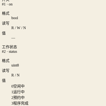
#1 · on
格式
bool
读写
R / W / N
值
—
工作状态
#2 · status
格式
uint8
读写
R / N
值
0
空闲中
1
运行中
2
预约中
3
程序完成