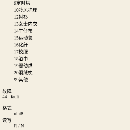
9
定时烘
10
冷风护理
12
衬衫
13
女士内衣
14
牛仔布
15
运动装
16
化纤
17
校服
18
浴巾
19
婴幼烘
20
羽绒枕
99
其他
故障
#4 · fault
格式
uint8
读写
R / N