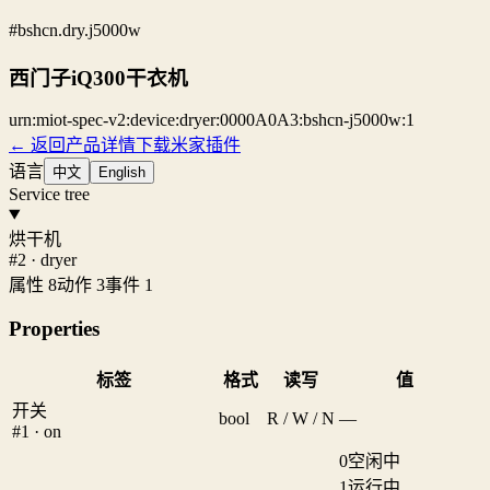
#bshcn.dry.j5000w
西门子iQ300干衣机
urn:miot-spec-v2:device:dryer:0000A0A3:bshcn-j5000w:1
← 返回产品详情
下载米家插件
语言
中文
English
Service tree
烘干机
#2 · dryer
属性 8
动作 3
事件 1
Properties
标签
格式
读写
值
开关
bool
R / W / N
—
#1 · on
0
空闲中
1
运行中