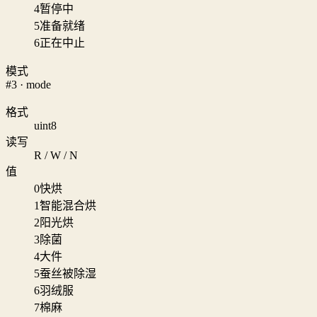
4
暂停中
5
准备就绪
6
正在中止
模式
#3 · mode
格式
uint8
读写
R / W / N
值
0
快烘
1
智能混合烘
2
阳光烘
3
除菌
4
大件
5
蚕丝被除湿
6
羽绒服
7
棉麻