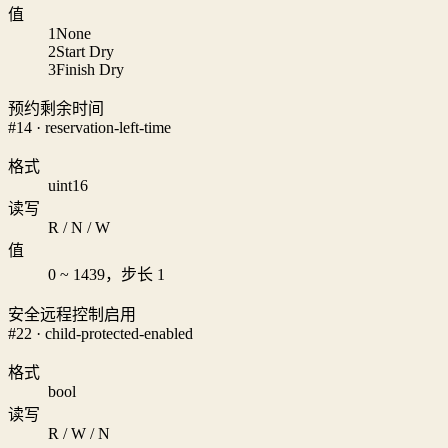
值
1
None
2
Start Dry
3
Finish Dry
预约剩余时间
#14 · reservation-left-time
格式
uint16
读写
R / N / W
值
0 ~ 1439，步长 1
安全远程控制启用
#22 · child-protected-enabled
格式
bool
读写
R / W / N