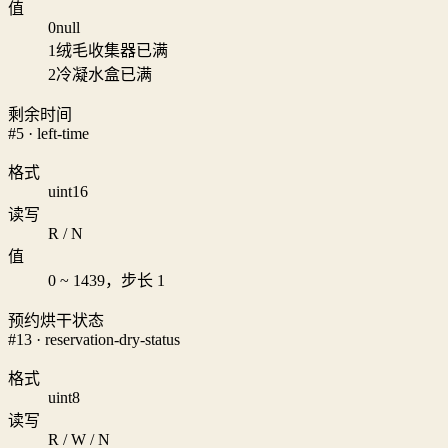
值
0
null
1
绒毛收集器已满
2
冷凝水盒已满
剩余时间
#5 · left-time
格式
uint16
读写
R / N
值
0 ~ 1439，步长 1
预约烘干状态
#13 · reservation-dry-status
格式
uint8
读写
R / W / N