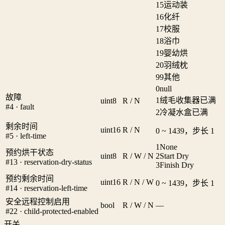
15
运动装
16
化纤
17
校服
18
浴巾
19
婴幼烘
20
羽绒枕
99
其他
0
null
故障
1
绒毛收集器已满
uint8
R / N
#4 · fault
2
冷凝水盒已满
剩余时间
uint16
R / N
0 ~ 1439，步长 1
#5 · left-time
1
None
预约烘干状态
uint8
R / W / N
2
Start Dry
#13 · reservation-dry-status
3
Finish Dry
预约剩余时间
uint16
R / N / W
0 ~ 1439，步长 1
#14 · reservation-left-time
安全远程控制启用
bool
R / W / N
—
#22 · child-protected-enabled
开关