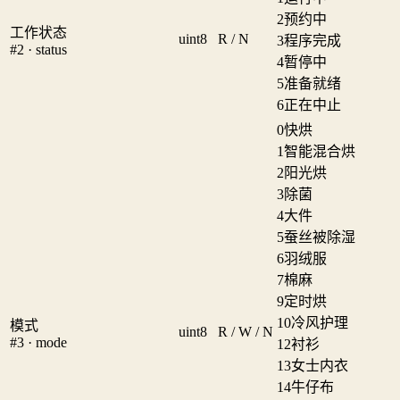
2
预约中
工作状态
uint8
R / N
3
程序完成
#2 · status
4
暂停中
5
准备就绪
6
正在中止
0
快烘
1
智能混合烘
2
阳光烘
3
除菌
4
大件
5
蚕丝被除湿
6
羽绒服
7
棉麻
9
定时烘
10
冷风护理
模式
uint8
R / W / N
#3 · mode
12
衬衫
13
女士内衣
14
牛仔布