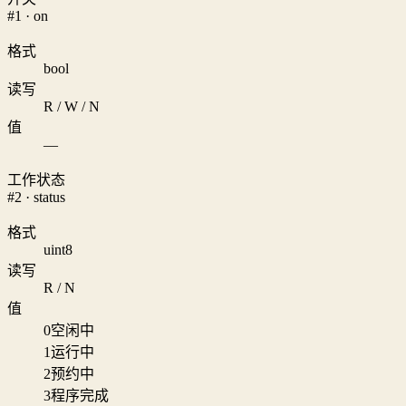
#1 · on
格式
bool
读写
R / W / N
值
—
工作状态
#2 · status
格式
uint8
读写
R / N
值
0
空闲中
1
运行中
2
预约中
3
程序完成