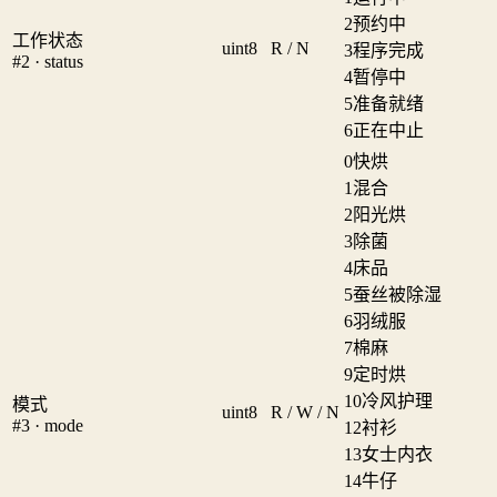
2
预约中
工作状态
uint8
R / N
3
程序完成
#2 · status
4
暂停中
5
准备就绪
6
正在中止
0
快烘
1
混合
2
阳光烘
3
除菌
4
床品
5
蚕丝被除湿
6
羽绒服
7
棉麻
9
定时烘
10
冷风护理
模式
uint8
R / W / N
#3 · mode
12
衬衫
13
女士内衣
14
牛仔