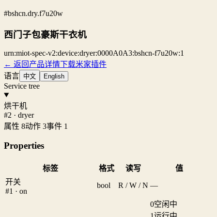
#bshcn.dry.f7u20w
西门子包豪斯干衣机
urn:miot-spec-v2:device:dryer:0000A0A3:bshcn-f7u20w:1
← 返回产品详情
下载米家插件
语言
中文
English
Service tree
烘干机
#2 · dryer
属性 8
动作 3
事件 1
Properties
标签
格式
读写
值
开关
bool
R / W / N
—
#1 · on
0
空闲中
1
运行中