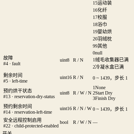
15
运动装
16
化纤
17
校服
18
浴巾
19
婴幼烘
20
羽绒枕
99
其他
0
null
故障
1
绒毛收集器已满
uint8
R / N
#4 · fault
2
冷凝水盒已满
剩余时间
uint16
R / N
0 ~ 1439，步长 1
#5 · left-time
1
None
预约烘干状态
uint8
R / W / N
2
Start Dry
#13 · reservation-dry-status
3
Finish Dry
预约剩余时间
uint16
R / N / W
0 ~ 1439，步长 1
#14 · reservation-left-time
安全远程控制启用
bool
R / W / N
—
#22 · child-protected-enabled
开关