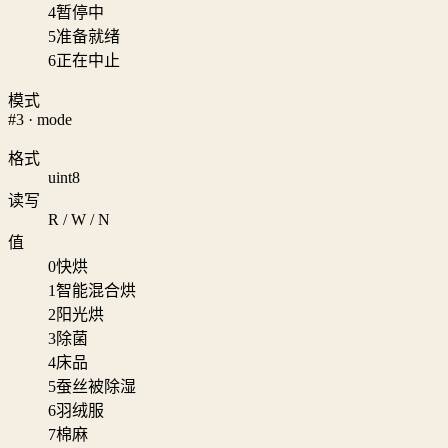
4
暂停中
5
准备就绪
6
正在中止
模式
#3 · mode
格式
uint8
读写
R / W / N
值
0
快烘
1
智能混合烘
2
阳光烘
3
除菌
4
床品
5
蚕丝被除湿
6
羽绒服
7
棉麻