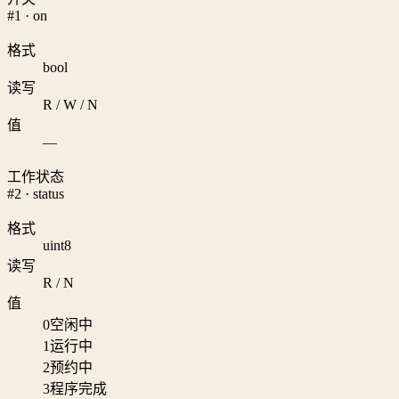
#1 · on
格式
bool
读写
R / W / N
值
—
工作状态
#2 · status
格式
uint8
读写
R / N
值
0
空闲中
1
运行中
2
预约中
3
程序完成