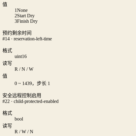
值
1
None
2
Start Dry
3
Finish Dry
预约剩余时间
#14 · reservation-left-time
格式
uint16
读写
R / N / W
值
0 ~ 1439，步长 1
安全远程控制启用
#22 · child-protected-enabled
格式
bool
读写
R / W / N