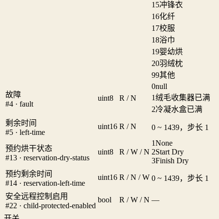
15
冲锋衣
16
化纤
17
校服
18
浴巾
19
婴幼烘
20
羽绒枕
99
其他
0
null
故障
1
绒毛收集器已满
uint8
R / N
#4 · fault
2
冷凝水盒已满
剩余时间
uint16
R / N
0 ~ 1439，步长 1
#5 · left-time
1
None
预约烘干状态
uint8
R / W / N
2
Start Dry
#13 · reservation-dry-status
3
Finish Dry
预约剩余时间
uint16
R / N / W
0 ~ 1439，步长 1
#14 · reservation-left-time
安全远程控制启用
bool
R / W / N
—
#22 · child-protected-enabled
开关