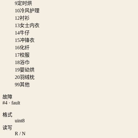
9
定时烘
10
冷风护理
12
衬衫
13
女士内衣
14
牛仔
15
冲锋衣
16
化纤
17
校服
18
浴巾
19
婴幼烘
20
羽绒枕
99
其他
故障
#4 · fault
格式
uint8
读写
R / N