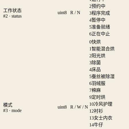
2
预约中
工作状态
uint8
R / N
3
程序完成
#2 · status
4
暂停中
5
准备就绪
6
正在中止
0
快烘
1
智能混合烘
2
阳光烘
3
除菌
4
床品
5
蚕丝被除湿
6
羽绒服
7
棉麻
9
定时烘
10
冷风护理
模式
uint8
R / W / N
#3 · mode
12
衬衫
13
女士内衣
14
牛仔