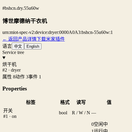
#bshcn.dry.55u60w
博世摩德纳干衣机
urn:miot-spec-v2:device:dryer:0000A0A3:bshcn-55u60w:1
← 返回产品详情
下载米家插件
语言
中文
English
Service tree
烘干机
#2 · dryer
属性 8
动作 3
事件 1
Properties
标签
格式
读写
值
开关
bool
R / W / N
—
#1 · on
0
空闲中
1
运行中