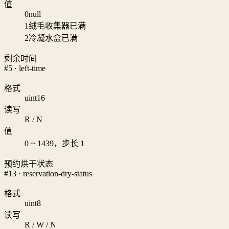
值
0
null
1
绒毛收集器已满
2
冷凝水盒已满
剩余时间
#5 · left-time
格式
uint16
读写
R / N
值
0 ~ 1439，步长 1
预约烘干状态
#13 · reservation-dry-status
格式
uint8
读写
R / W / N