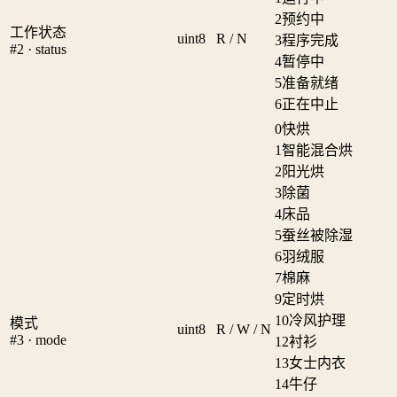
2
预约中
工作状态
uint8
R / N
3
程序完成
#2 · status
4
暂停中
5
准备就绪
6
正在中止
0
快烘
1
智能混合烘
2
阳光烘
3
除菌
4
床品
5
蚕丝被除湿
6
羽绒服
7
棉麻
9
定时烘
10
冷风护理
模式
uint8
R / W / N
#3 · mode
12
衬衫
13
女士内衣
14
牛仔