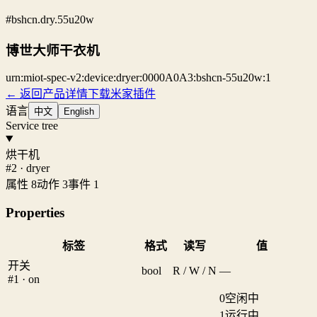
#bshcn.dry.55u20w
博世大师干衣机
urn:miot-spec-v2:device:dryer:0000A0A3:bshcn-55u20w:1
← 返回产品详情
下载米家插件
语言
中文
English
Service tree
烘干机
#2 · dryer
属性 8
动作 3
事件 1
Properties
标签
格式
读写
值
开关
bool
R / W / N
—
#1 · on
0
空闲中
1
运行中