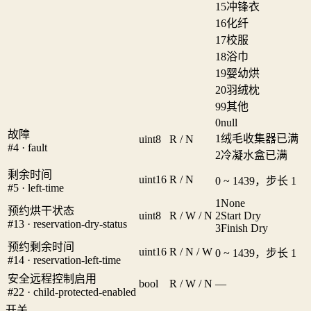
15
冲锋衣
16
化纤
17
校服
18
浴巾
19
婴幼烘
20
羽绒枕
99
其他
0
null
故障
1
绒毛收集器已满
uint8
R / N
#4 · fault
2
冷凝水盒已满
剩余时间
uint16
R / N
0 ~ 1439，步长 1
#5 · left-time
1
None
预约烘干状态
uint8
R / W / N
2
Start Dry
#13 · reservation-dry-status
3
Finish Dry
预约剩余时间
uint16
R / N / W
0 ~ 1439，步长 1
#14 · reservation-left-time
安全远程控制启用
bool
R / W / N
—
#22 · child-protected-enabled
开关