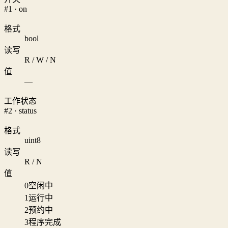
#1 · on
格式
bool
读写
R / W / N
值
—
工作状态
#2 · status
格式
uint8
读写
R / N
值
0
空闲中
1
运行中
2
预约中
3
程序完成