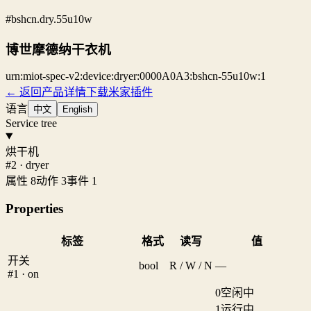
#bshcn.dry.55u10w
博世摩德纳干衣机
urn:miot-spec-v2:device:dryer:0000A0A3:bshcn-55u10w:1
← 返回产品详情
下载米家插件
语言
中文
English
Service tree
烘干机
#2 · dryer
属性 8
动作 3
事件 1
Properties
标签
格式
读写
值
开关
bool
R / W / N
—
#1 · on
0
空闲中
1
运行中