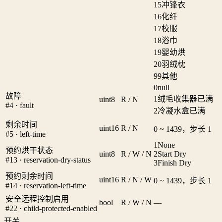
15
冲锋衣
16
化纤
17
校服
18
浴巾
19
婴幼烘
20
羽绒枕
99
其他
0
null
故障
1
绒毛收集器已满
uint8
R / N
#4 · fault
2
冷凝水盒已满
剩余时间
uint16
R / N
0 ~ 1439，步长 1
#5 · left-time
1
None
预约烘干状态
uint8
R / W / N
2
Start Dry
#13 · reservation-dry-status
3
Finish Dry
预约剩余时间
uint16
R / N / W
0 ~ 1439，步长 1
#14 · reservation-left-time
安全远程控制启用
bool
R / W / N
—
#22 · child-protected-enabled
开关