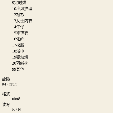
9
定时烘
10
冷风护理
12
衬衫
13
女士内衣
14
牛仔
15
冲锋衣
16
化纤
17
校服
18
浴巾
19
婴幼烘
20
羽绒枕
99
其他
故障
#4 · fault
格式
uint8
读写
R / N