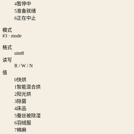
4
暂停中
5
准备就绪
6
正在中止
模式
#3 · mode
格式
uint8
读写
R / W / N
值
0
快烘
1
智能混合烘
2
阳光烘
3
除菌
4
床品
5
蚕丝被除湿
6
羽绒服
7
棉麻