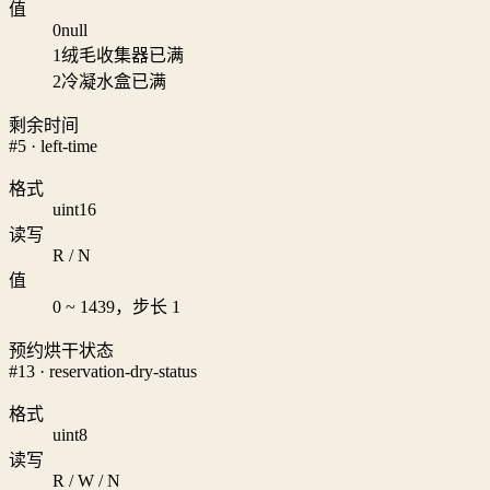
值
0
null
1
绒毛收集器已满
2
冷凝水盒已满
剩余时间
#5 · left-time
格式
uint16
读写
R / N
值
0 ~ 1439，步长 1
预约烘干状态
#13 · reservation-dry-status
格式
uint8
读写
R / W / N