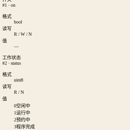
#1 · on
格式
bool
读写
R / W / N
值
—
工作状态
#2 · status
格式
uint8
读写
R / N
值
0
空闲中
1
运行中
2
预约中
3
程序完成