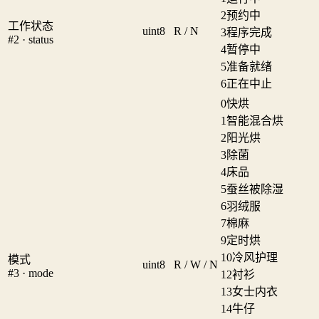
2
预约中
工作状态
uint8
R / N
3
程序完成
#2 · status
4
暂停中
5
准备就绪
6
正在中止
0
快烘
1
智能混合烘
2
阳光烘
3
除菌
4
床品
5
蚕丝被除湿
6
羽绒服
7
棉麻
9
定时烘
10
冷风护理
模式
uint8
R / W / N
#3 · mode
12
衬衫
13
女士内衣
14
牛仔