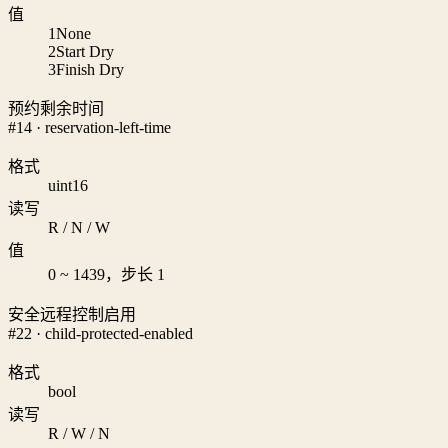
值
1
None
2
Start Dry
3
Finish Dry
预约剩余时间
#14 · reservation-left-time
格式
uint16
读写
R / N / W
值
0 ~ 1439，步长 1
安全远程控制启用
#22 · child-protected-enabled
格式
bool
读写
R / W / N