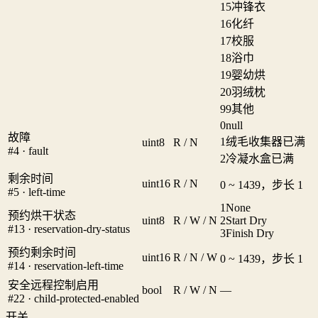
15
冲锋衣
16
化纤
17
校服
18
浴巾
19
婴幼烘
20
羽绒枕
99
其他
0
null
故障
1
绒毛收集器已满
uint8
R / N
#4 · fault
2
冷凝水盒已满
剩余时间
uint16
R / N
0 ~ 1439，步长 1
#5 · left-time
1
None
预约烘干状态
uint8
R / W / N
2
Start Dry
#13 · reservation-dry-status
3
Finish Dry
预约剩余时间
uint16
R / N / W
0 ~ 1439，步长 1
#14 · reservation-left-time
安全远程控制启用
bool
R / W / N
—
#22 · child-protected-enabled
开关