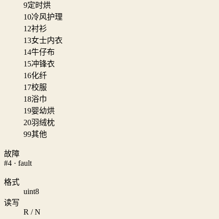
9
定时烘
10
冷风护理
12
衬衫
13
女士内衣
14
牛仔布
15
冲锋衣
16
化纤
17
校服
18
浴巾
19
婴幼烘
20
羽绒枕
99
其他
故障
#4 · fault
格式
uint8
读写
R / N