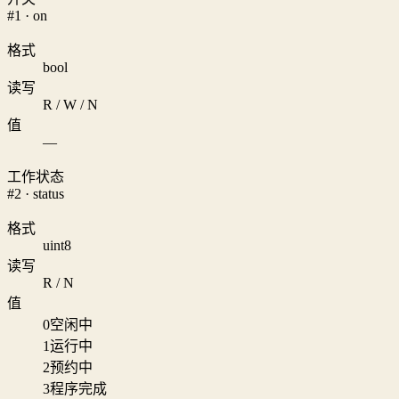
#1 · on
格式
bool
读写
R / W / N
值
—
工作状态
#2 · status
格式
uint8
读写
R / N
值
0
空闲中
1
运行中
2
预约中
3
程序完成