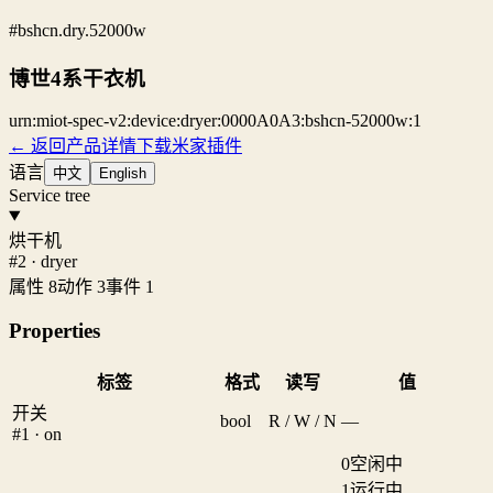
#bshcn.dry.52000w
博世4系干衣机
urn:miot-spec-v2:device:dryer:0000A0A3:bshcn-52000w:1
← 返回产品详情
下载米家插件
语言
中文
English
Service tree
烘干机
#2 · dryer
属性 8
动作 3
事件 1
Properties
标签
格式
读写
值
开关
bool
R / W / N
—
#1 · on
0
空闲中
1
运行中