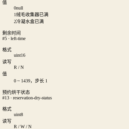
值
0
null
1
绒毛收集器已满
2
冷凝水盒已满
剩余时间
#5 · left-time
格式
uint16
读写
R / N
值
0 ~ 1439，步长 1
预约烘干状态
#13 · reservation-dry-status
格式
uint8
读写
R / W / N