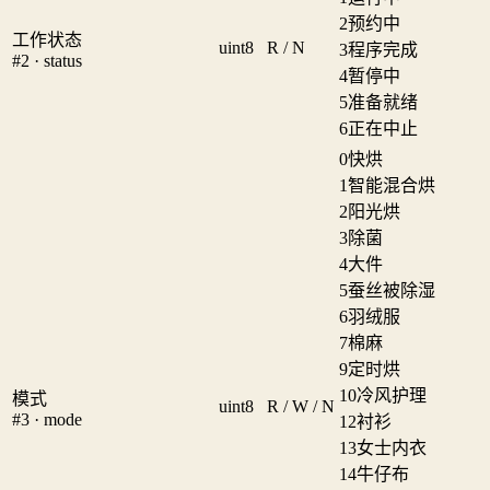
2
预约中
工作状态
uint8
R / N
3
程序完成
#2 · status
4
暂停中
5
准备就绪
6
正在中止
0
快烘
1
智能混合烘
2
阳光烘
3
除菌
4
大件
5
蚕丝被除湿
6
羽绒服
7
棉麻
9
定时烘
10
冷风护理
模式
uint8
R / W / N
#3 · mode
12
衬衫
13
女士内衣
14
牛仔布