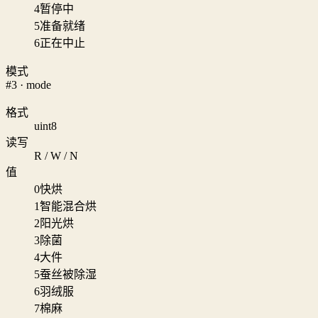
4
暂停中
5
准备就绪
6
正在中止
模式
#3 · mode
格式
uint8
读写
R / W / N
值
0
快烘
1
智能混合烘
2
阳光烘
3
除菌
4
大件
5
蚕丝被除湿
6
羽绒服
7
棉麻