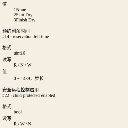
值
1
None
2
Start Dry
3
Finish Dry
预约剩余时间
#14 · reservation-left-time
格式
uint16
读写
R / N / W
值
0 ~ 1439，步长 1
安全远程控制启用
#22 · child-protected-enabled
格式
bool
读写
R / W / N