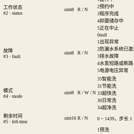
2
预约中
工作状态
uint8
R / N
#2 · status
3
程序完成
4
抑菌储存中
5
正在中止
0
null
1
出现异常
2
防漏水系统已激
故障
uint8
R / N
3
排水故障
#3 · fault
4
水泵短路或断路
5
电源电压异常
35
智能洗
31
节能洗
模式
uint8
R / W / N
33
超快洗
#4 · mode
30
日常洗
34
超净洗
剩余时间
uint16
R / N
0 ~ 1439，步长 1
#5 · left-time
1
预洗