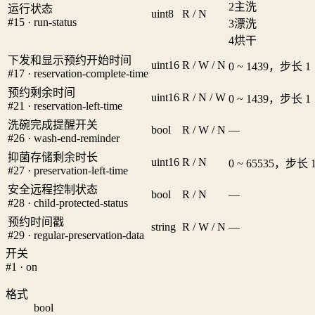
2
主洗
运行状态
uint8
R / N
#15 · run-status
3
漂洗
4
烘干
下发和显示预约开始时间
uint16
R / W / N
0 ~ 1439，步长 1
#17 · reservation-complete-time
预约剩余时间
uint16
R / N / W
0 ~ 1439，步长 1
#21 · reservation-left-time
洗碗完成提醒开关
bool
R / W / N
—
#26 · wash-end-reminder
抑菌存储剩余时长
uint16
R / N
0 ~ 65535，步长 
#27 · preservation-left-time
安全远程控制状态
bool
R / N
—
#28 · child-protected-status
预约时间戳
string
R / W / N
—
#29 · regular-preservation-data
开关
#1 · on
格式
bool