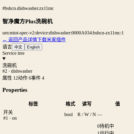
#bshcn.dishwasher.zx11mc
智净魔方Plus洗碗机
urn:miot-spec-v2:device:dishwasher:0000A034:bshcn-zx11mc:1
← 返回产品详情
下载米家插件
语言
中文
English
Service tree
洗碗机
#2 · dishwasher
属性 12
动作 6
事件 4
Properties
标签
格式
读写
值
开关
bool
R / W / N
—
#1 · on
0
待机中
1
运行中