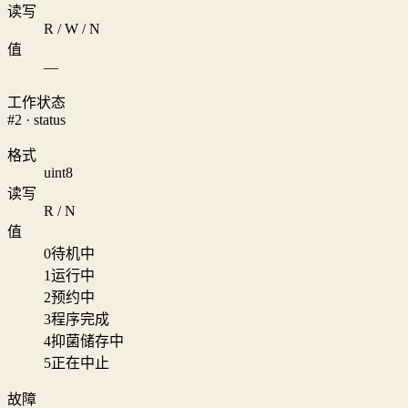
读写
R / W / N
值
—
工作状态
#2 · status
格式
uint8
读写
R / N
值
0
待机中
1
运行中
2
预约中
3
程序完成
4
抑菌储存中
5
正在中止
故障