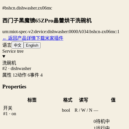
#bshcn.dishwasher.zx06mc
西门子黑魔镜65ZPro晶蕾烘干洗碗机
urn:miot-spec-v2:device:dishwasher:0000A034:bshcn-zx06mc:1
← 返回产品详情
下载米家插件
语言
中文
English
Service tree
洗碗机
#2 · dishwasher
属性 12
动作 6
事件 4
Properties
标签
格式
读写
值
开关
bool
R / W / N
—
#1 · on
0
待机中
1
运行中