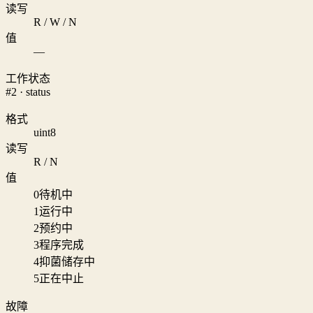
读写
R / W / N
值
—
工作状态
#2 · status
格式
uint8
读写
R / N
值
0
待机中
1
运行中
2
预约中
3
程序完成
4
抑菌储存中
5
正在中止
故障