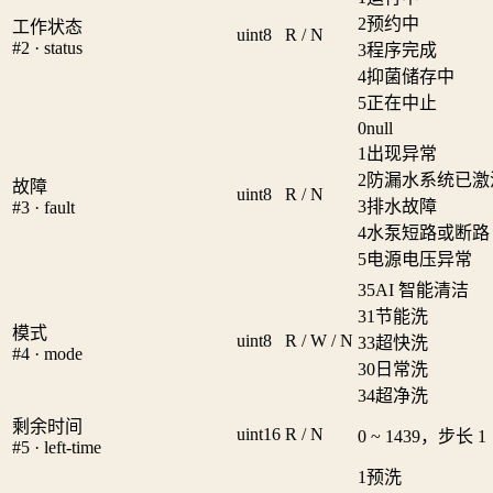
2
预约中
工作状态
uint8
R / N
#2 · status
3
程序完成
4
抑菌储存中
5
正在中止
0
null
1
出现异常
2
防漏水系统已激
故障
uint8
R / N
3
排水故障
#3 · fault
4
水泵短路或断路
5
电源电压异常
35
AI 智能清洁
31
节能洗
模式
uint8
R / W / N
33
超快洗
#4 · mode
30
日常洗
34
超净洗
剩余时间
uint16
R / N
0 ~ 1439，步长 1
#5 · left-time
1
预洗