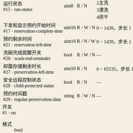
2
主洗
运行状态
uint8
R / N
#15 · run-status
3
漂洗
4
烘干
下发和显示预约开始时间
uint16
R / W / N
0 ~ 1439，步长 1
#17 · reservation-complete-time
预约剩余时间
uint16
R / N / W
0 ~ 1439，步长 1
#21 · reservation-left-time
洗碗完成提醒开关
bool
R / W / N
—
#26 · wash-end-reminder
抑菌存储剩余时长
uint16
R / N
0 ~ 65535，步长 
#27 · preservation-left-time
安全远程控制状态
bool
R / N
—
#28 · child-protected-status
预约时间戳
string
R / W / N
—
#29 · regular-preservation-data
开关
#1 · on
格式
bool