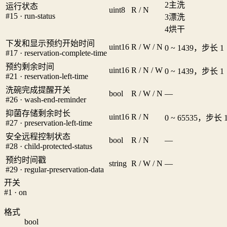
2
主洗
运行状态
uint8
R / N
#15 · run-status
3
漂洗
4
烘干
下发和显示预约开始时间
uint16
R / W / N
0 ~ 1439，步长 1
#17 · reservation-complete-time
预约剩余时间
uint16
R / N / W
0 ~ 1439，步长 1
#21 · reservation-left-time
洗碗完成提醒开关
bool
R / W / N
—
#26 · wash-end-reminder
抑菌存储剩余时长
uint16
R / N
0 ~ 65535，步长 
#27 · preservation-left-time
安全远程控制状态
bool
R / N
—
#28 · child-protected-status
预约时间戳
string
R / W / N
—
#29 · regular-preservation-data
开关
#1 · on
格式
bool