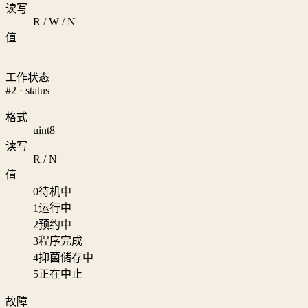
读写
R / W / N
值
—
工作状态
#2 · status
格式
uint8
读写
R / N
值
0
待机中
1
运行中
2
预约中
3
程序完成
4
抑菌储存中
5
正在中止
故障