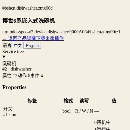
#bshcn.dishwasher.zmx00c
博世6系嵌入式洗碗机
urn:miot-spec-v2:device:dishwasher:0000A034:bshcn-zmx00c:1
← 返回产品详情
下载米家插件
语言
中文
English
Service tree
洗碗机
#2 · dishwasher
属性 12
动作 6
事件 4
Properties
标签
格式
读写
值
开关
bool
R / W / N
—
#1 · on
0
待机中
1
运行中