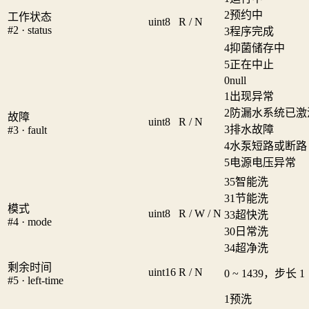
2
预约中
工作状态
uint8
R / N
#2 · status
3
程序完成
4
抑菌储存中
5
正在中止
0
null
1
出现异常
2
防漏水系统已激
故障
uint8
R / N
3
排水故障
#3 · fault
4
水泵短路或断路
5
电源电压异常
35
智能洗
31
节能洗
模式
uint8
R / W / N
33
超快洗
#4 · mode
30
日常洗
34
超净洗
剩余时间
uint16
R / N
0 ~ 1439，步长 1
#5 · left-time
1
预洗