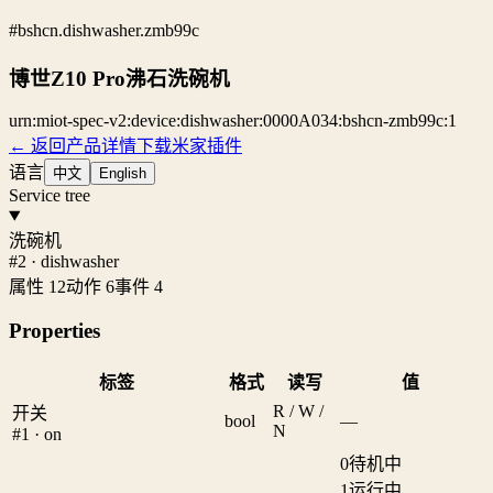
#bshcn.dishwasher.zmb99c
博世Z10 Pro沸石洗碗机
urn:miot-spec-v2:device:dishwasher:0000A034:bshcn-zmb99c:1
← 返回产品详情
下载米家插件
语言
中文
English
Service tree
洗碗机
#2 · dishwasher
属性 12
动作 6
事件 4
Properties
标签
格式
读写
值
R / W /
开关
bool
—
N
#1 · on
0
待机中
1
运行中