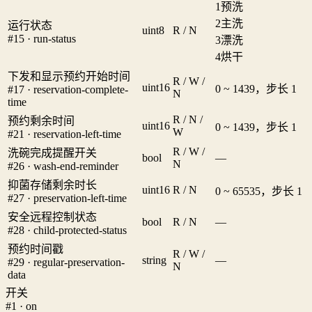
1
预洗
2
主洗
运行状态
uint8
R / N
#15 · run-status
3
漂洗
4
烘干
下发和显示预约开始时间
R / W /
uint16
0 ~ 1439，步长 1
#17 · reservation-complete-
N
time
R / N /
预约剩余时间
uint16
0 ~ 1439，步长 1
W
#21 · reservation-left-time
R / W /
洗碗完成提醒开关
bool
—
N
#26 · wash-end-reminder
抑菌存储剩余时长
uint16
R / N
0 ~ 65535，步长 1
#27 · preservation-left-time
安全远程控制状态
bool
R / N
—
#28 · child-protected-status
预约时间戳
R / W /
string
—
#29 · regular-preservation-
N
data
开关
#1 · on