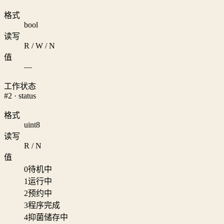
格式
bool
读写
R / W / N
值
—
工作状态
#2 · status
格式
uint8
读写
R / N
值
0
待机中
1
运行中
2
预约中
3
程序完成
4
抑菌储存中