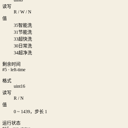
读写
R / W / N
值
35
智能洗
31
节能洗
33
超快洗
30
日常洗
34
超净洗
剩余时间
#5 · left-time
格式
uint16
读写
R / N
值
0 ~ 1439，步长 1
运行状态