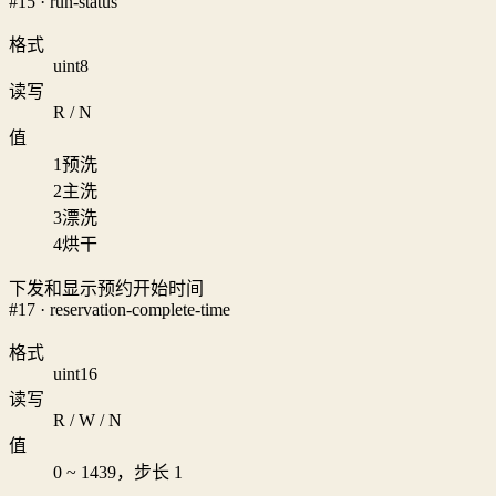
#15 · run-status
格式
uint8
读写
R / N
值
1
预洗
2
主洗
3
漂洗
4
烘干
下发和显示预约开始时间
#17 · reservation-complete-time
格式
uint16
读写
R / W / N
值
0 ~ 1439，步长 1