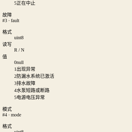
5
正在中止
故障
#3 · fault
格式
uint8
读写
R / N
值
0
null
1
出现异常
2
防漏水系统已激活
3
排水故障
4
水泵短路或断路
5
电源电压异常
模式
#4 · mode
格式
uint8