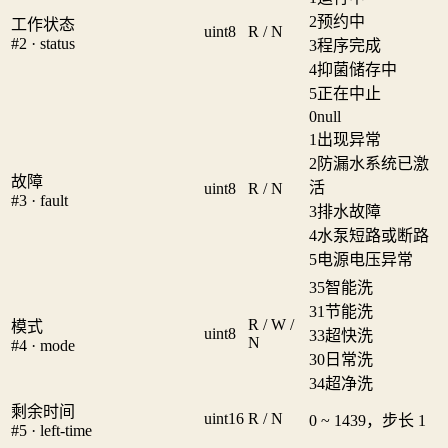
2
预约中
工作状态
uint8
R / N
#2 · status
3
程序完成
4
抑菌储存中
5
正在中止
0
null
1
出现异常
2
防漏水系统已激
故障
活
uint8
R / N
#3 · fault
3
排水故障
4
水泵短路或断路
5
电源电压异常
35
智能洗
31
节能洗
R / W /
模式
uint8
33
超快洗
N
#4 · mode
30
日常洗
34
超净洗
剩余时间
uint16
R / N
0 ~ 1439，步长 1
#5 · left-time