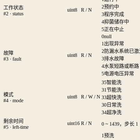
2
预约中
工作状态
uint8
R / N
#2 · status
3
程序完成
4
抑菌储存中
5
正在中止
0
null
1
出现异常
2
防漏水系统已激
故障
uint8
R / N
3
排水故障
#3 · fault
4
水泵短路或断路
5
电源电压异常
35
智能洗
31
节能洗
模式
uint8
R / W / N
33
超快洗
#4 · mode
30
日常洗
34
超净洗
剩余时间
uint16
R / N
0 ~ 1439，步长 1
#5 · left-time
1
预洗