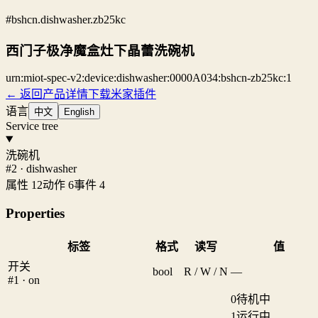
#bshcn.dishwasher.zb25kc
西门子极净魔盒灶下晶蕾洗碗机
urn:miot-spec-v2:device:dishwasher:0000A034:bshcn-zb25kc:1
← 返回产品详情
下载米家插件
语言
中文
English
Service tree
洗碗机
#2 · dishwasher
属性 12
动作 6
事件 4
Properties
标签
格式
读写
值
开关
bool
R / W / N
—
#1 · on
0
待机中
1
运行中