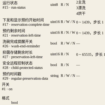
2
主洗
运行状态
uint8
R / N
#15 · run-status
3
漂洗
4
烘干
下发和显示预约开始时间
uint16
R / W / N
0 ~ 1439，步长 1
#17 · reservation-complete-time
预约剩余时间
uint16
R / N / W
0 ~ 1439，步长 1
#21 · reservation-left-time
洗碗完成提醒开关
bool
R / W / N
—
#26 · wash-end-reminder
抑菌存储剩余时长
uint16
R / N
0 ~ 65535，步长 
#27 · preservation-left-time
安全远程控制状态
bool
R / N
—
#28 · child-protected-status
预约时间戳
string
R / W / N
—
#29 · regular-preservation-data
开关
#1 · on
格式
bool