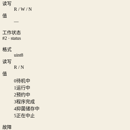
读写
R / W / N
值
—
工作状态
#2 · status
格式
uint8
读写
R / N
值
0
待机中
1
运行中
2
预约中
3
程序完成
4
抑菌储存中
5
正在中止
故障