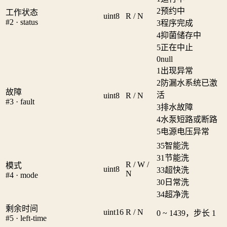
2
预约中
工作状态
uint8
R / N
#2 · status
3
程序完成
4
抑菌储存中
5
正在中止
0
null
1
出现异常
2
防漏水系统已激
故障
活
uint8
R / N
#3 · fault
3
排水故障
4
水泵短路或断路
5
电源电压异常
35
智能洗
31
节能洗
R / W /
模式
uint8
33
超快洗
N
#4 · mode
30
日常洗
34
超净洗
剩余时间
uint16
R / N
0 ~ 1439，步长 1
#5 · left-time