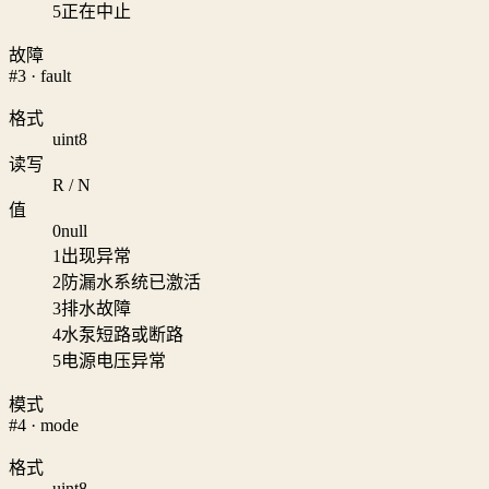
5
正在中止
故障
#3 · fault
格式
uint8
读写
R / N
值
0
null
1
出现异常
2
防漏水系统已激活
3
排水故障
4
水泵短路或断路
5
电源电压异常
模式
#4 · mode
格式
uint8