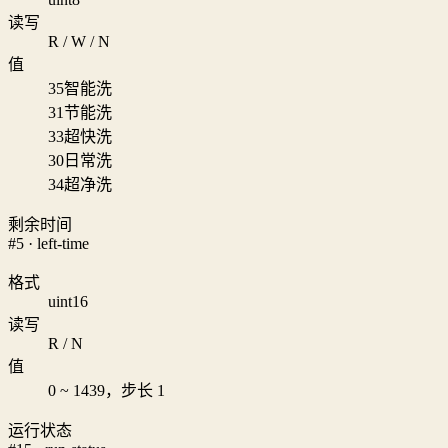
读写
R / W / N
值
35
智能洗
31
节能洗
33
超快洗
30
日常洗
34
超净洗
剩余时间
#5 · left-time
格式
uint16
读写
R / N
值
0 ~ 1439，步长 1
运行状态