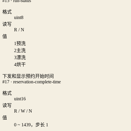
#15 · run-status
格式
uint8
读写
R / N
值
1
预洗
2
主洗
3
漂洗
4
烘干
下发和显示预约开始时间
#17 · reservation-complete-time
格式
uint16
读写
R / W / N
值
0 ~ 1439，步长 1