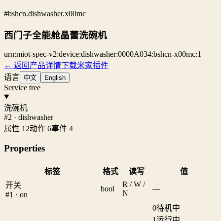
#bshcn.dishwasher.x00mc
西门子全能舱晶蕾洗碗机
urn:miot-spec-v2:device:dishwasher:0000A034:bshcn-x00mc:1
← 返回产品详情
下载米家插件
语言
中文
English
Service tree
洗碗机
#2 · dishwasher
属性 12
动作 6
事件 4
Properties
标签
格式
读写
值
R / W /
开关
bool
—
N
#1 · on
0
待机中
1
运行中