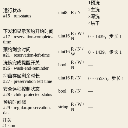
1
预洗
2
主洗
运行状态
uint8
R / N
#15 · run-status
3
漂洗
4
烘干
下发和显示预约开始时间
R / W /
uint16
0 ~ 1439，步长 1
#17 · reservation-complete-
N
time
R / N /
预约剩余时间
uint16
0 ~ 1439，步长 1
W
#21 · reservation-left-time
R / W /
洗碗完成提醒开关
bool
—
N
#26 · wash-end-reminder
抑菌存储剩余时长
uint16
R / N
0 ~ 65535，步长 1
#27 · preservation-left-time
安全远程控制状态
bool
R / N
—
#28 · child-protected-status
预约时间戳
R / W /
string
—
#29 · regular-preservation-
N
data
开关
#1 · on