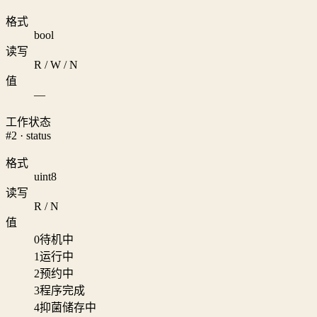
格式
bool
读写
R / W / N
值
—
工作状态
#2 · status
格式
uint8
读写
R / N
值
0
待机中
1
运行中
2
预约中
3
程序完成
4
抑菌储存中