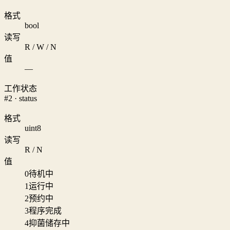
格式
bool
读写
R / W / N
值
—
工作状态
#2 · status
格式
uint8
读写
R / N
值
0
待机中
1
运行中
2
预约中
3
程序完成
4
抑菌储存中