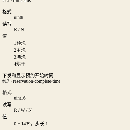
#15 · run-status
格式
uint8
读写
R / N
值
1
预洗
2
主洗
3
漂洗
4
烘干
下发和显示预约开始时间
#17 · reservation-complete-time
格式
uint16
读写
R / W / N
值
0 ~ 1439，步长 1