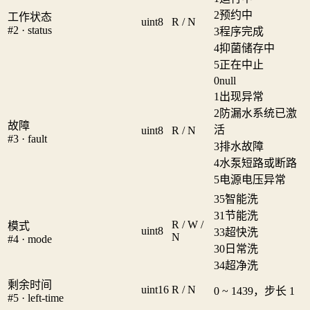
2
预约中
工作状态
uint8
R / N
#2 · status
3
程序完成
4
抑菌储存中
5
正在中止
0
null
1
出现异常
2
防漏水系统已激
故障
活
uint8
R / N
#3 · fault
3
排水故障
4
水泵短路或断路
5
电源电压异常
35
智能洗
31
节能洗
R / W /
模式
uint8
33
超快洗
N
#4 · mode
30
日常洗
34
超净洗
剩余时间
uint16
R / N
0 ~ 1439，步长 1
#5 · left-time