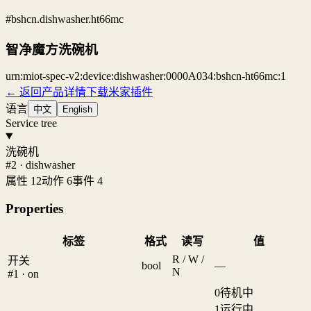
#bshcn.dishwasher.ht66mc
智净魔方洗碗机
urn:miot-spec-v2:device:dishwasher:0000A034:bshcn-ht66mc:1
← 返回产品详情
下载米家插件
语言
中文
English
Service tree
洗碗机
#2 · dishwasher
属性 12
动作 6
事件 4
Properties
标签
格式
读写
值
R / W /
开关
bool
—
N
#1 · on
0
待机中
1
运行中