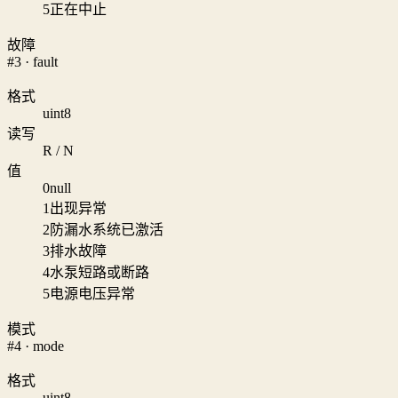
5
正在中止
故障
#3 · fault
格式
uint8
读写
R / N
值
0
null
1
出现异常
2
防漏水系统已激活
3
排水故障
4
水泵短路或断路
5
电源电压异常
模式
#4 · mode
格式
uint8