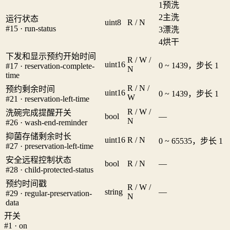
1
预洗
2
主洗
运行状态
uint8
R / N
#15 · run-status
3
漂洗
4
烘干
下发和显示预约开始时间
R / W /
uint16
0 ~ 1439，步长 1
#17 · reservation-complete-
N
time
R / N /
预约剩余时间
uint16
0 ~ 1439，步长 1
W
#21 · reservation-left-time
R / W /
洗碗完成提醒开关
bool
—
N
#26 · wash-end-reminder
抑菌存储剩余时长
uint16
R / N
0 ~ 65535，步长 1
#27 · preservation-left-time
安全远程控制状态
bool
R / N
—
#28 · child-protected-status
预约时间戳
R / W /
string
—
#29 · regular-preservation-
N
data
开关
#1 · on