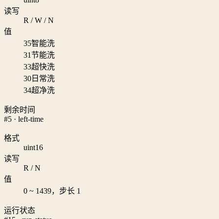
读写
R / W / N
值
35
智能洗
31
节能洗
33
超快洗
30
日常洗
34
超净洗
剩余时间
#5 · left-time
格式
uint16
读写
R / N
值
0 ~ 1439，步长 1
运行状态