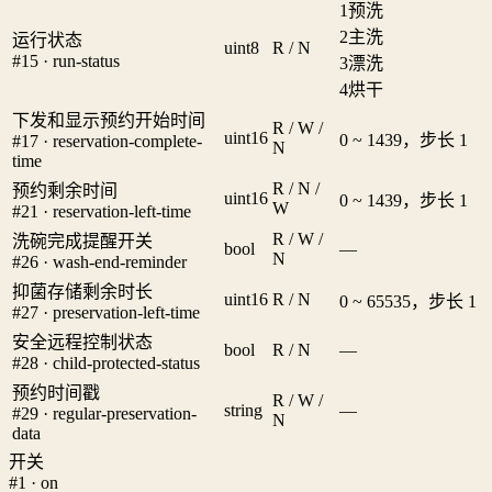
1
预洗
2
主洗
运行状态
uint8
R / N
#15 · run-status
3
漂洗
4
烘干
下发和显示预约开始时间
R / W /
uint16
0 ~ 1439，步长 1
#17 · reservation-complete-
N
time
R / N /
预约剩余时间
uint16
0 ~ 1439，步长 1
W
#21 · reservation-left-time
R / W /
洗碗完成提醒开关
bool
—
N
#26 · wash-end-reminder
抑菌存储剩余时长
uint16
R / N
0 ~ 65535，步长 1
#27 · preservation-left-time
安全远程控制状态
bool
R / N
—
#28 · child-protected-status
预约时间戳
R / W /
string
—
#29 · regular-preservation-
N
data
开关
#1 · on