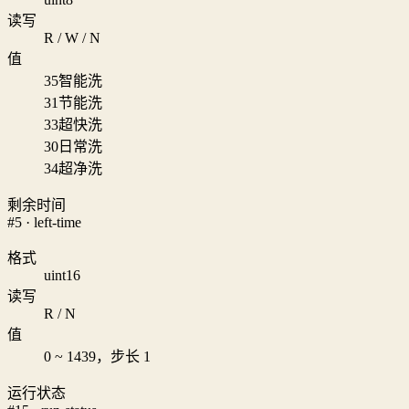
读写
R / W / N
值
35
智能洗
31
节能洗
33
超快洗
30
日常洗
34
超净洗
剩余时间
#5 · left-time
格式
uint16
读写
R / N
值
0 ~ 1439，步长 1
运行状态