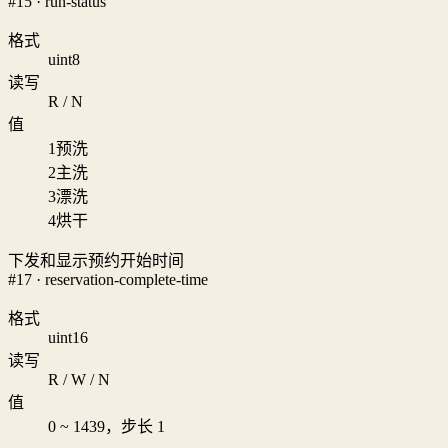
#15 · run-status
格式
uint8
读写
R / N
值
1
预洗
2
主洗
3
漂洗
4
烘干
下发和显示预约开始时间
#17 · reservation-complete-time
格式
uint16
读写
R / W / N
值
0 ~ 1439，步长 1