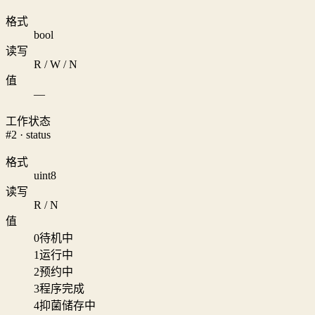
格式
bool
读写
R / W / N
值
—
工作状态
#2 · status
格式
uint8
读写
R / N
值
0
待机中
1
运行中
2
预约中
3
程序完成
4
抑菌储存中