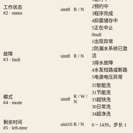
2
预约中
工作状态
uint8
R / N
#2 · status
3
程序完成
4
抑菌储存中
5
正在中止
0
null
1
出现异常
2
防漏水系统已激
故障
活
uint8
R / N
#3 · fault
3
排水故障
4
水泵短路或断路
5
电源电压异常
35
智能洗
31
节能洗
R / W /
模式
uint8
33
超快洗
N
#4 · mode
30
日常洗
34
超净洗
剩余时间
uint16
R / N
0 ~ 1439，步长 1
#5 · left-time