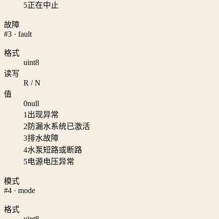
5
正在中止
故障
#3 · fault
格式
uint8
读写
R / N
值
0
null
1
出现异常
2
防漏水系统已激活
3
排水故障
4
水泵短路或断路
5
电源电压异常
模式
#4 · mode
格式
uint8