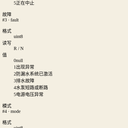
5
正在中止
故障
#3 · fault
格式
uint8
读写
R / N
值
0
null
1
出现异常
2
防漏水系统已激活
3
排水故障
4
水泵短路或断路
5
电源电压异常
模式
#4 · mode
格式
uint8