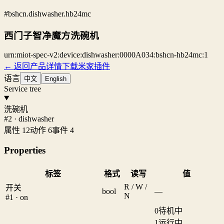
#bshcn.dishwasher.hb24mc
西门子智净魔方洗碗机
urn:miot-spec-v2:device:dishwasher:0000A034:bshcn-hb24mc:1
← 返回产品详情
下载米家插件
语言
中文
English
Service tree
洗碗机
#2 · dishwasher
属性 12
动作 6
事件 4
Properties
标签
格式
读写
值
R / W /
开关
bool
—
N
#1 · on
0
待机中
1
运行中