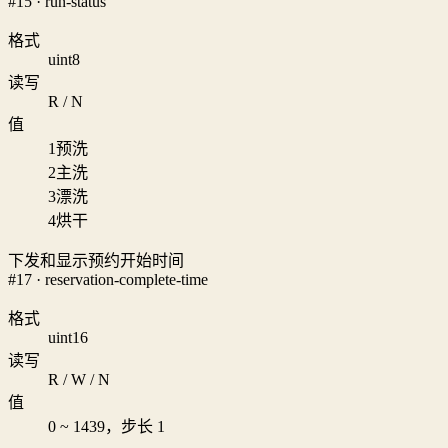
#15 · run-status
格式
uint8
读写
R / N
值
1
预洗
2
主洗
3
漂洗
4
烘干
下发和显示预约开始时间
#17 · reservation-complete-time
格式
uint16
读写
R / W / N
值
0 ~ 1439，步长 1