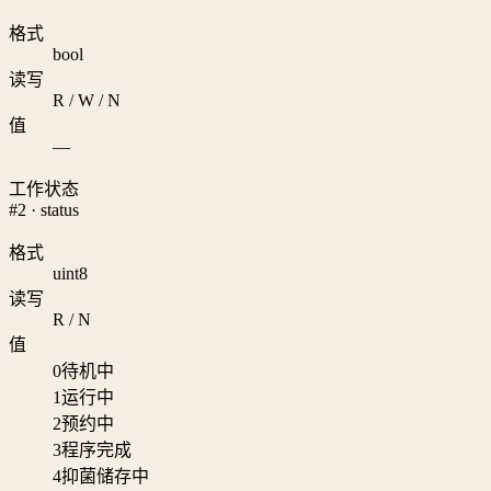
格式
bool
读写
R / W / N
值
—
工作状态
#2 · status
格式
uint8
读写
R / N
值
0
待机中
1
运行中
2
预约中
3
程序完成
4
抑菌储存中