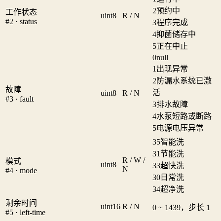
2
预约中
工作状态
uint8
R / N
#2 · status
3
程序完成
4
抑菌储存中
5
正在中止
0
null
1
出现异常
2
防漏水系统已激
故障
活
uint8
R / N
#3 · fault
3
排水故障
4
水泵短路或断路
5
电源电压异常
35
智能洗
31
节能洗
R / W /
模式
uint8
33
超快洗
N
#4 · mode
30
日常洗
34
超净洗
剩余时间
uint16
R / N
0 ~ 1439，步长 1
#5 · left-time