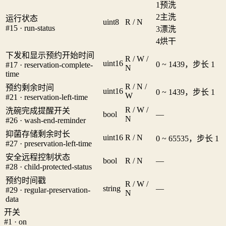
1
预洗
2
主洗
运行状态
uint8
R / N
#15 · run-status
3
漂洗
4
烘干
下发和显示预约开始时间
R / W /
uint16
0 ~ 1439，步长 1
#17 · reservation-complete-
N
time
R / N /
预约剩余时间
uint16
0 ~ 1439，步长 1
W
#21 · reservation-left-time
R / W /
洗碗完成提醒开关
bool
—
N
#26 · wash-end-reminder
抑菌存储剩余时长
uint16
R / N
0 ~ 65535，步长 1
#27 · preservation-left-time
安全远程控制状态
bool
R / N
—
#28 · child-protected-status
预约时间戳
R / W /
string
—
#29 · regular-preservation-
N
data
开关
#1 · on