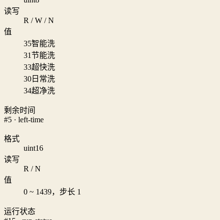
读写
R / W / N
值
35
智能洗
31
节能洗
33
超快洗
30
日常洗
34
超净洗
剩余时间
#5 · left-time
格式
uint16
读写
R / N
值
0 ~ 1439，步长 1
运行状态