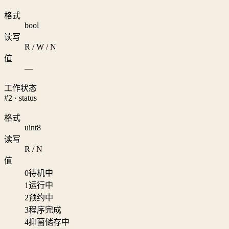
格式
bool
读写
R / W / N
值
—
工作状态
#2 · status
格式
uint8
读写
R / N
值
0
待机中
1
运行中
2
预约中
3
程序完成
4
抑菌储存中