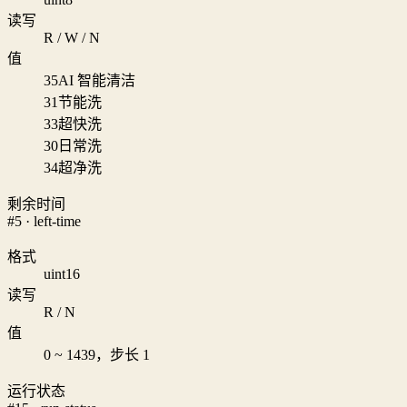
读写
R / W / N
值
35
AI 智能清洁
31
节能洗
33
超快洗
30
日常洗
34
超净洗
剩余时间
#5 · left-time
格式
uint16
读写
R / N
值
0 ~ 1439，步长 1
运行状态