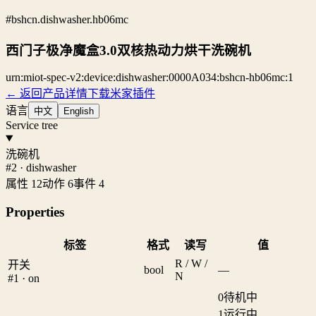
#bshcn.dishwasher.hb06mc
西门子极净魔盒3.0双核热动力烘干洗碗机
urn:miot-spec-v2:device:dishwasher:0000A034:bshcn-hb06mc:1
← 返回产品详情
下载米家插件
语言
中文
English
Service tree
洗碗机
#2 · dishwasher
属性 12
动作 6
事件 4
Properties
标签
格式
读写
值
R / W /
开关
bool
—
N
#1 · on
0
待机中
1
运行中