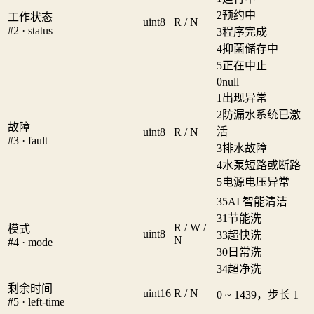
2
预约中
工作状态
uint8
R / N
#2 · status
3
程序完成
4
抑菌储存中
5
正在中止
0
null
1
出现异常
2
防漏水系统已激
故障
活
uint8
R / N
#3 · fault
3
排水故障
4
水泵短路或断路
5
电源电压异常
35
AI 智能清洁
31
节能洗
R / W /
模式
uint8
33
超快洗
N
#4 · mode
30
日常洗
34
超净洗
剩余时间
uint16
R / N
0 ~ 1439，步长 1
#5 · left-time