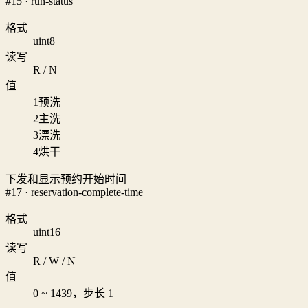
#15 · run-status
格式
uint8
读写
R / N
值
1
预洗
2
主洗
3
漂洗
4
烘干
下发和显示预约开始时间
#17 · reservation-complete-time
格式
uint16
读写
R / W / N
值
0 ~ 1439，步长 1