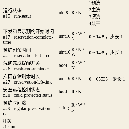
1
预洗
2
主洗
运行状态
uint8
R / N
#15 · run-status
3
漂洗
4
烘干
下发和显示预约开始时间
R / W /
uint16
0 ~ 1439，步长 1
#17 · reservation-complete-
N
time
R / N /
预约剩余时间
uint16
0 ~ 1439，步长 1
W
#21 · reservation-left-time
R / W /
洗碗完成提醒开关
bool
—
N
#26 · wash-end-reminder
抑菌存储剩余时长
uint16
R / N
0 ~ 65535，步长 1
#27 · preservation-left-time
安全远程控制状态
bool
R / N
—
#28 · child-protected-status
预约时间戳
R / W /
string
—
#29 · regular-preservation-
N
data
开关
#1 · on