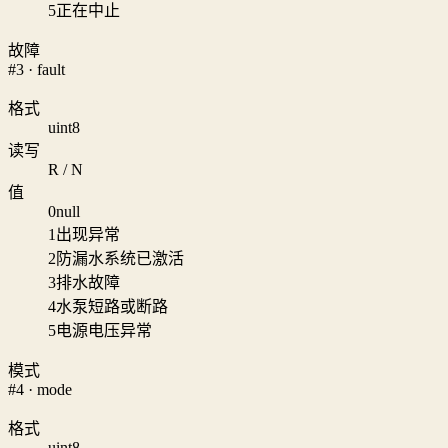
5
正在中止
故障
#3 · fault
格式
uint8
读写
R / N
值
0
null
1
出现异常
2
防漏水系统已激活
3
排水故障
4
水泵短路或断路
5
电源电压异常
模式
#4 · mode
格式
uint8