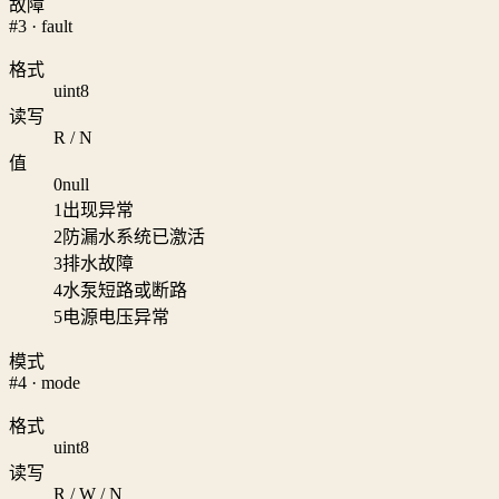
故障
#3 · fault
格式
uint8
读写
R / N
值
0
null
1
出现异常
2
防漏水系统已激活
3
排水故障
4
水泵短路或断路
5
电源电压异常
模式
#4 · mode
格式
uint8
读写
R / W / N