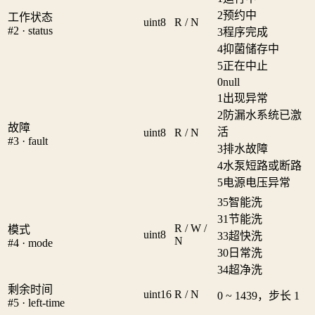
2
预约中
工作状态
uint8
R / N
#2 · status
3
程序完成
4
抑菌储存中
5
正在中止
0
null
1
出现异常
2
防漏水系统已激
故障
活
uint8
R / N
#3 · fault
3
排水故障
4
水泵短路或断路
5
电源电压异常
35
智能洗
31
节能洗
R / W /
模式
uint8
33
超快洗
N
#4 · mode
30
日常洗
34
超净洗
剩余时间
uint16
R / N
0 ~ 1439，步长 1
#5 · left-time