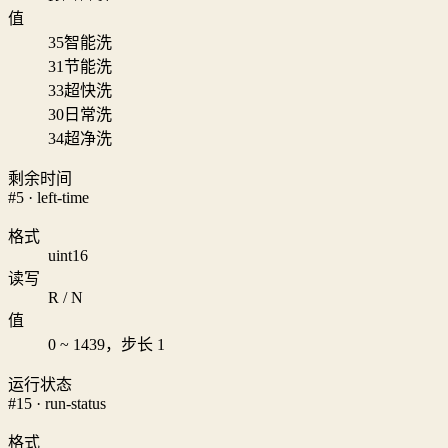
值
35
智能洗
31
节能洗
33
超快洗
30
日常洗
34
超净洗
剩余时间
#5 · left-time
格式
uint16
读写
R / N
值
0 ~ 1439，步长 1
运行状态
#15 · run-status
格式