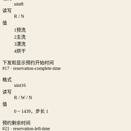
uint8
读写
R / N
值
1
预洗
2
主洗
3
漂洗
4
烘干
下发和显示预约开始时间
#17 · reservation-complete-time
格式
uint16
读写
R / W / N
值
0 ~ 1439，步长 1
预约剩余时间
#21 · reservation-left-time