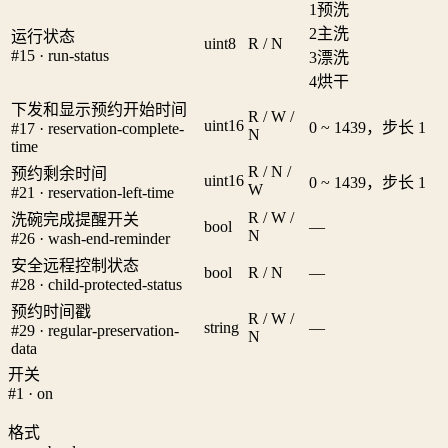
1
预洗
2
主洗
运行状态
uint8
R / N
#15 · run-status
3
漂洗
4
烘干
下发和显示预约开始时间
R / W /
uint16
0 ~ 1439，步长 1
#17 · reservation-complete-
N
time
R / N /
预约剩余时间
uint16
0 ~ 1439，步长 1
W
#21 · reservation-left-time
R / W /
洗碗完成提醒开关
bool
—
N
#26 · wash-end-reminder
安全远程控制状态
bool
R / N
—
#28 · child-protected-status
预约时间戳
R / W /
string
—
#29 · regular-preservation-
N
data
开关
#1 · on
格式