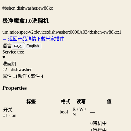
#bshcn.dishwasher.ew88kc
极净魔盒3.0洗碗机
urn:miot-spec-v2:device:dishwasher:0000A034:bshcn-ew88kc:1
← 返回产品详情
下载米家插件
语言
中文
English
Service tree
洗碗机
#2 · dishwasher
属性 11
动作 6
事件 4
Properties
标签
格式
读写
值
R / W /
开关
bool
—
N
#1 · on
0
待机中
1
运行中