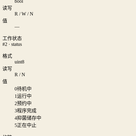
bool
读写
R / W / N
值
—
工作状态
#2 · status
格式
uint8
读写
R / N
值
0
待机中
1
运行中
2
预约中
3
程序完成
4
抑菌储存中
5
正在中止