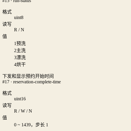
#15 · run-status
格式
uint8
读写
R / N
值
1
预洗
2
主洗
3
漂洗
4
烘干
下发和显示预约开始时间
#17 · reservation-complete-time
格式
uint16
读写
R / W / N
值
0 ~ 1439，步长 1