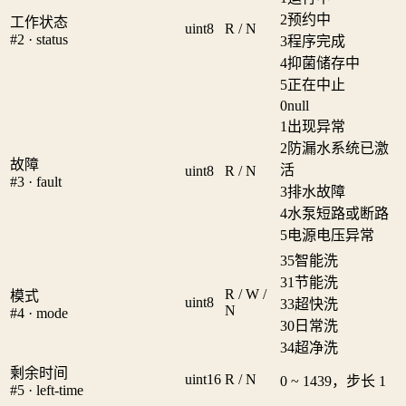
2
预约中
工作状态
uint8
R / N
#2 · status
3
程序完成
4
抑菌储存中
5
正在中止
0
null
1
出现异常
2
防漏水系统已激
故障
活
uint8
R / N
#3 · fault
3
排水故障
4
水泵短路或断路
5
电源电压异常
35
智能洗
31
节能洗
R / W /
模式
uint8
33
超快洗
N
#4 · mode
30
日常洗
34
超净洗
剩余时间
uint16
R / N
0 ~ 1439，步长 1
#5 · left-time