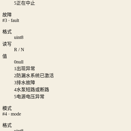
5
正在中止
故障
#3 · fault
格式
uint8
读写
R / N
值
0
null
1
出现异常
2
防漏水系统已激活
3
排水故障
4
水泵短路或断路
5
电源电压异常
模式
#4 · mode
格式
uint8