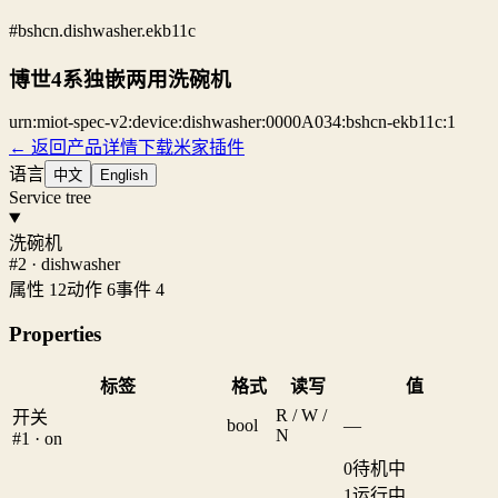
#bshcn.dishwasher.ekb11c
博世4系独嵌两用洗碗机
urn:miot-spec-v2:device:dishwasher:0000A034:bshcn-ekb11c:1
← 返回产品详情
下载米家插件
语言
中文
English
Service tree
洗碗机
#2 · dishwasher
属性 12
动作 6
事件 4
Properties
标签
格式
读写
值
R / W /
开关
bool
—
N
#1 · on
0
待机中
1
运行中