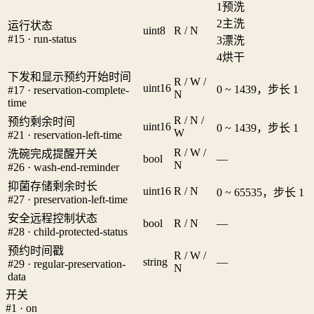
1
预洗
2
主洗
运行状态
uint8
R / N
#15 · run-status
3
漂洗
4
烘干
下发和显示预约开始时间
R / W /
uint16
0 ~ 1439，步长 1
#17 · reservation-complete-
N
time
R / N /
预约剩余时间
uint16
0 ~ 1439，步长 1
W
#21 · reservation-left-time
R / W /
洗碗完成提醒开关
bool
—
N
#26 · wash-end-reminder
抑菌存储剩余时长
uint16
R / N
0 ~ 65535，步长 1
#27 · preservation-left-time
安全远程控制状态
bool
R / N
—
#28 · child-protected-status
预约时间戳
R / W /
string
—
#29 · regular-preservation-
N
data
开关
#1 · on