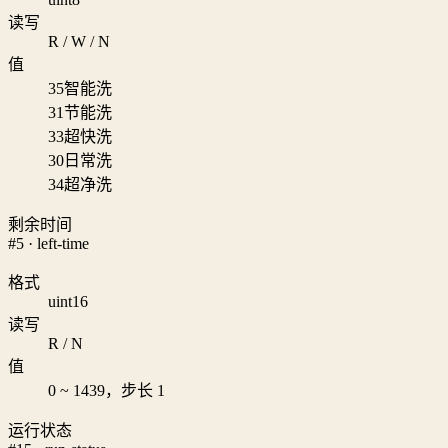
读写
R / W / N
值
35
智能洗
31
节能洗
33
超快洗
30
日常洗
34
超净洗
剩余时间
#5 · left-time
格式
uint16
读写
R / N
值
0 ~ 1439，步长 1
运行状态