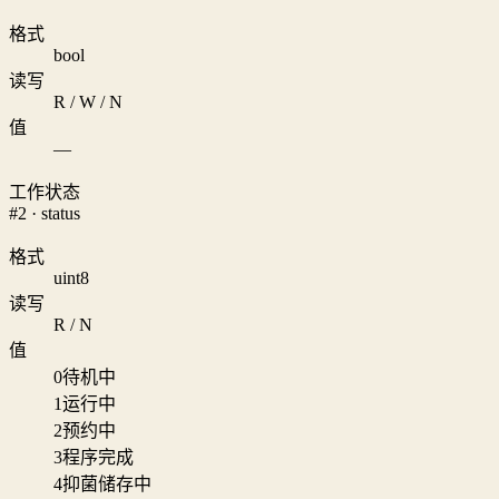
格式
bool
读写
R / W / N
值
—
工作状态
#2 · status
格式
uint8
读写
R / N
值
0
待机中
1
运行中
2
预约中
3
程序完成
4
抑菌储存中