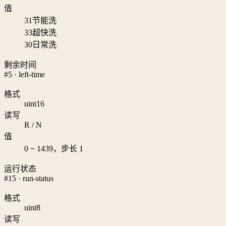
值
31
节能洗
33
超快洗
30
日常洗
剩余时间
#5 · left-time
格式
uint16
读写
R / N
值
0 ~ 1439，步长 1
运行状态
#15 · run-status
格式
uint8
读写