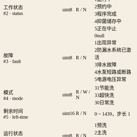
2
预约中
工作状态
uint8
R / N
#2 · status
3
程序完成
4
抑菌储存中
5
正在中止
0
null
1
出现异常
2
防漏水系统已激
故障
活
uint8
R / N
#3 · fault
3
排水故障
4
水泵短路或断路
5
电源电压异常
31
节能洗
R / W /
模式
uint8
33
超快洗
N
#4 · mode
30
日常洗
剩余时间
uint16
R / N
0 ~ 1439，步长 1
#5 · left-time
1
预洗
2
主洗
运行状态
uint8
R / N