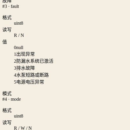
故障
#3 · fault
格式
uint8
读写
R / N
值
0
null
1
出现异常
2
防漏水系统已激活
3
排水故障
4
水泵短路或断路
5
电源电压异常
模式
#4 · mode
格式
uint8
读写
R / W / N