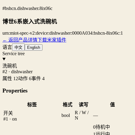
#bshcn.dishwasher.8ix06c
博世6系嵌入式洗碗机
urn:miot-spec-v2:device:dishwasher:0000A034:bshcn-8ix06c:1
← 返回产品详情
下载米家插件
语言
中文
English
Service tree
洗碗机
#2 · dishwasher
属性 12
动作 6
事件 4
Properties
标签
格式
读写
值
R / W /
开关
bool
—
N
#1 · on
0
待机中
1
运行中