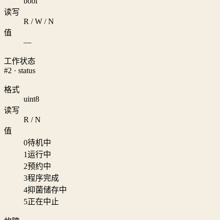
bool
读写
R / W / N
值
—
工作状态
#2 · status
格式
uint8
读写
R / N
值
0
待机中
1
运行中
2
预约中
3
程序完成
4
抑菌储存中
5
正在中止