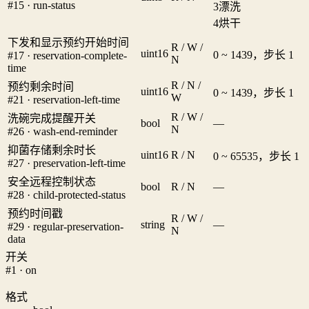
#15 · run-status
3
漂洗
4
烘干
下发和显示预约开始时间
R / W /
uint16
0 ~ 1439，步长 1
#17 · reservation-complete-
N
time
R / N /
预约剩余时间
uint16
0 ~ 1439，步长 1
W
#21 · reservation-left-time
R / W /
洗碗完成提醒开关
bool
—
N
#26 · wash-end-reminder
抑菌存储剩余时长
uint16
R / N
0 ~ 65535，步长 1
#27 · preservation-left-time
安全远程控制状态
bool
R / N
—
#28 · child-protected-status
预约时间戳
R / W /
string
—
#29 · regular-preservation-
N
data
开关
#1 · on
格式