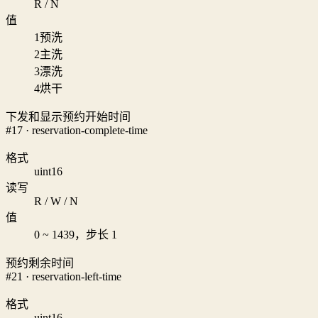
R / N
值
1
预洗
2
主洗
3
漂洗
4
烘干
下发和显示预约开始时间
#17 · reservation-complete-time
格式
uint16
读写
R / W / N
值
0 ~ 1439，步长 1
预约剩余时间
#21 · reservation-left-time
格式
uint16