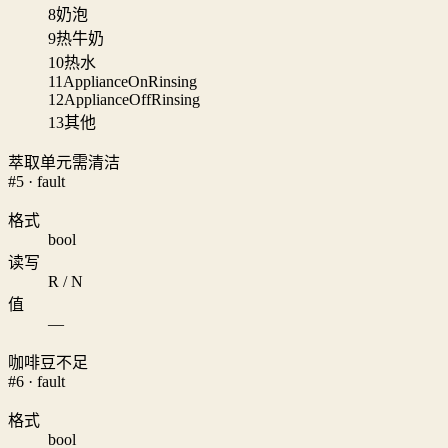
8
奶泡
9
热牛奶
10
热水
11
ApplianceOnRinsing
12
ApplianceOffRinsing
13
其他
萃取单元需清洁
#5 · fault
格式
bool
读写
R / N
值
—
咖啡豆不足
#6 · fault
格式
bool