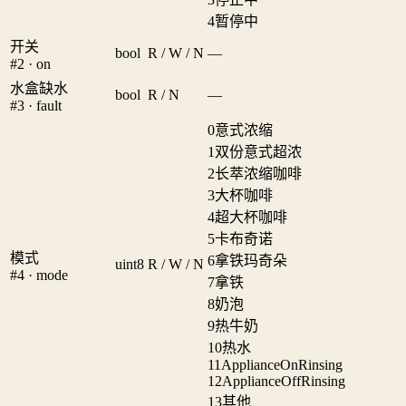
4
暂停中
开关
bool
R / W / N
—
#2 · on
水盒缺水
bool
R / N
—
#3 · fault
0
意式浓缩
1
双份意式超浓
2
长萃浓缩咖啡
3
大杯咖啡
4
超大杯咖啡
5
卡布奇诺
模式
6
拿铁玛奇朵
uint8
R / W / N
#4 · mode
7
拿铁
8
奶泡
9
热牛奶
10
热水
11
ApplianceOnRinsing
12
ApplianceOffRinsing
13
其他