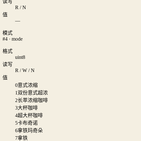
读写
R / N
值
—
模式
#4 · mode
格式
uint8
读写
R / W / N
值
0
意式浓缩
1
双份意式超浓
2
长萃浓缩咖啡
3
大杯咖啡
4
超大杯咖啡
5
卡布奇诺
6
拿铁玛奇朵
7
拿铁