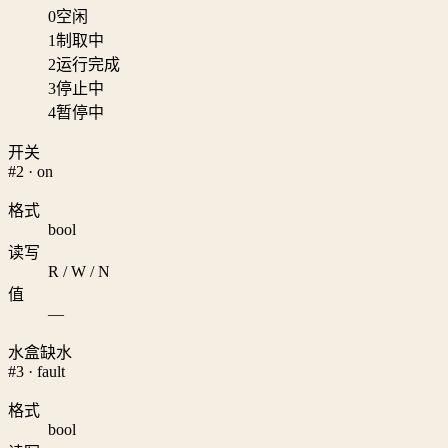
0
空闲
1
制取中
2
运行完成
3
停止中
4
暂停中
开关
#2 · on
格式
bool
读写
R / W / N
值
—
水盒缺水
#3 · fault
格式
bool