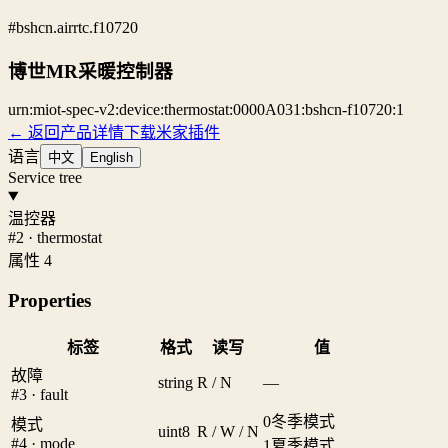
#bshcn.airrtc.f10720
博世MR采暖控制器
urn:miot-spec-v2:device:thermostat:0000A031:bshcn-f10720:1
← 返回产品详情
下载米家插件
语言
中文
English
Service tree
温控器
#2 · thermostat
属性 4
Properties
标签
格式
读写
值
故障
string
R / N
—
#3 · fault
0
冬季模式
模式
uint8
R / W / N
#4 · mode
1
夏季模式