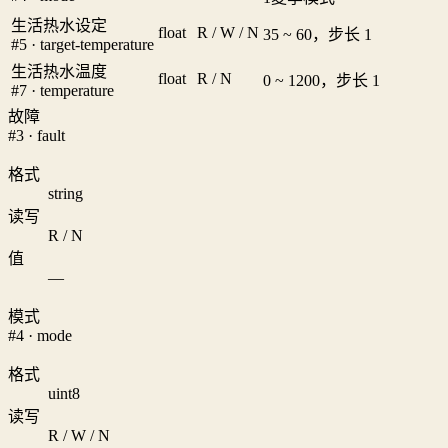
生活热水设定
float
R / W / N
35 ~ 60，步长 1
#5 · target-temperature
生活热水温度
float
R / N
0 ~ 1200，步长 1
#7 · temperature
故障
#3 · fault
格式
string
读写
R / N
值
—
模式
#4 · mode
格式
uint8
读写
R / W / N