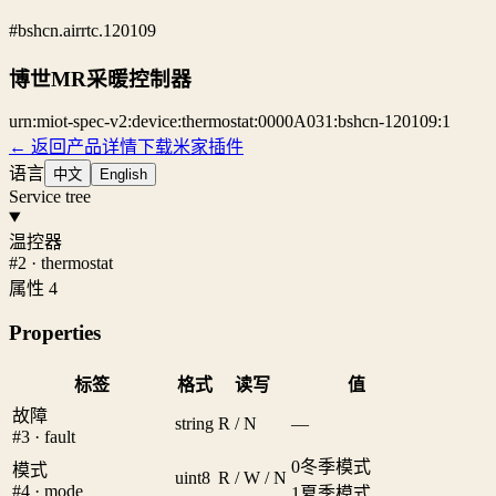
#bshcn.airrtc.120109
博世MR采暖控制器
urn:miot-spec-v2:device:thermostat:0000A031:bshcn-120109:1
← 返回产品详情
下载米家插件
语言
中文
English
Service tree
温控器
#2 · thermostat
属性 4
Properties
标签
格式
读写
值
故障
string
R / N
—
#3 · fault
0
冬季模式
模式
uint8
R / W / N
#4 · mode
1
夏季模式