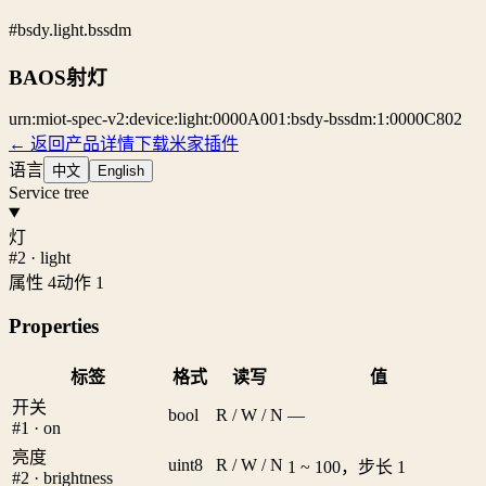
#bsdy.light.bssdm
BAOS射灯
urn:miot-spec-v2:device:light:0000A001:bsdy-bssdm:1:0000C802
← 返回产品详情
下载米家插件
语言
中文
English
Service tree
灯
#2 · light
属性 4
动作 1
Properties
标签
格式
读写
值
开关
bool
R / W / N
—
#1 · on
亮度
uint8
R / W / N
1 ~ 100，步长 1
#2 · brightness