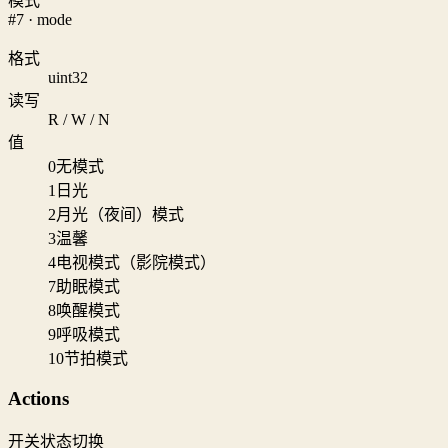
模式
#7 · mode
格式
uint32
读写
R / W / N
值
0
无模式
1
日光
2
月光（夜间）模式
3
温馨
4
电视模式（影院模式）
7
助眠模式
8
唤醒模式
9
呼吸模式
10
节拍模式
Actions
开关状态切换