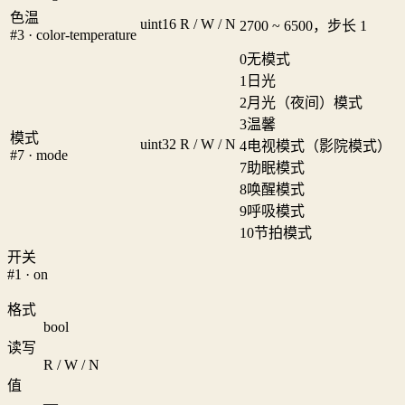
色温
uint16
R / W / N
2700 ~ 6500，步长 1
#3 · color-temperature
0
无模式
1
日光
2
月光（夜间）模式
3
温馨
模式
uint32
R / W / N
4
电视模式（影院模式）
#7 · mode
7
助眠模式
8
唤醒模式
9
呼吸模式
10
节拍模式
开关
#1 · on
格式
bool
读写
R / W / N
值
—