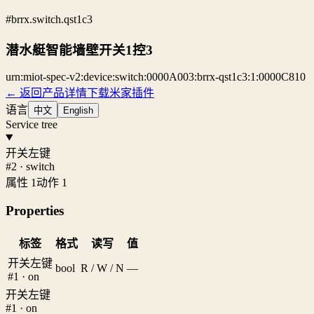
#brrx.switch.qst1c3
潜水艇智能墙壁开关1控3
urn:miot-spec-v2:device:switch:0000A003:brrx-qst1c3:1:0000C810
← 返回产品详情
下载米家插件
语言
中文
English
Service tree
开关左键
#2 · switch
属性 1
动作 1
Properties
标签
格式
读写
值
开关左键
bool
R / W / N
—
#1 · on
开关左键
#1 · on