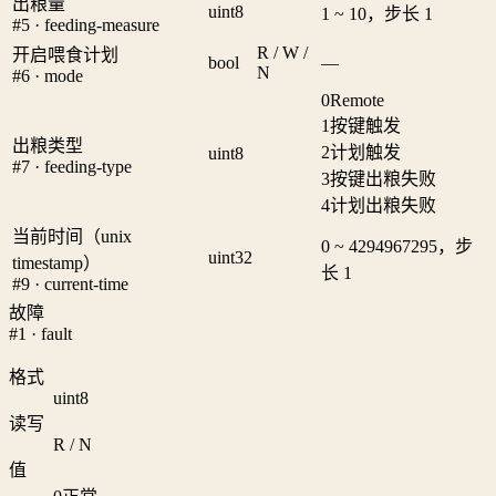
出粮量
uint8
1 ~ 10，步长 1
#5 · feeding-measure
R / W /
开启喂食计划
bool
—
N
#6 · mode
0
Remote
1
按键触发
出粮类型
2
计划触发
uint8
#7 · feeding-type
3
按键出粮失败
4
计划出粮失败
当前时间（unix
0 ~ 4294967295，步
uint32
timestamp）
长 1
#9 · current-time
故障
#1 · fault
格式
uint8
读写
R / N
值