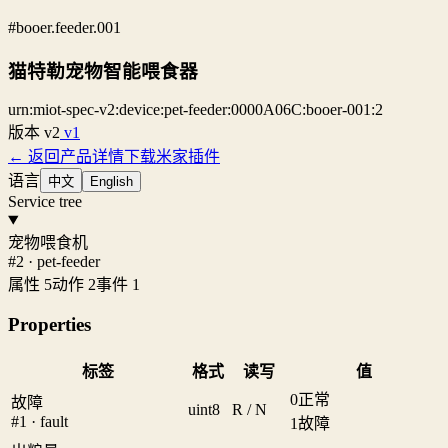
#booer.feeder.001
猫特勒宠物智能喂食器
urn:miot-spec-v2:device:pet-feeder:0000A06C:booer-001:2
版本
v2
v1
← 返回产品详情
下载米家插件
语言
中文
English
Service tree
宠物喂食机
#2 · pet-feeder
属性 5
动作 2
事件 1
Properties
标签
格式
读写
值
0
正常
故障
uint8
R / N
#1 · fault
1
故障