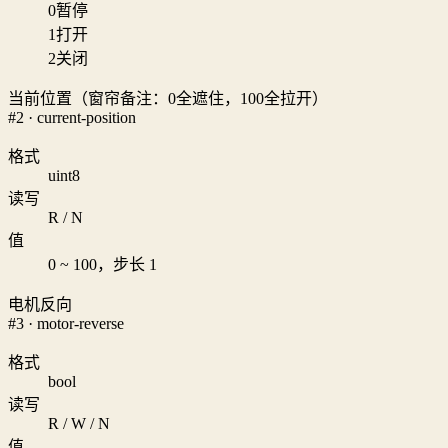
0
暂停
1
打开
2
关闭
当前位置（窗帘备注：0全遮住，100全拉开）
#2 · current-position
格式
uint8
读写
R / N
值
0 ~ 100，步长 1
电机反向
#3 · motor-reverse
格式
bool
读写
R / W / N
值