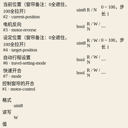
当前位置（窗帘备注：0全遮住，
0 ~ 100，步
uint8
R / N
100全拉开）
长 1
#2 · current-position
R / W /
电机反向
bool
—
N
#3 · motor-reverse
设定位置（窗帘备注：0全遮住，
0 ~ 100，步
R / W /
uint8
100全拉开）
N
长 1
#4 · target-position
R / W /
自动行程设置
bool
—
N
#6 · travel-setting-mode
R / W /
快速开合
bool
—
N
#7 · mode
控制窗帘的开合
#1 · motor-control
格式
uint8
读写
W
值