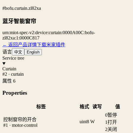
#bofu.curtain.zl82xa
蓝牙智能窗帘
urn:miot-spec-v2:device:curtain:0000A00C:bofu-
zl82xa:1:0000C817
← 返回产品详情
下载米家插件
语言
中文
English
Service tree
Curtain
#2 · curtain
属性 6
Properties
标签
格式
读写
值
0
暂停
控制窗帘的开合
uint8
W
1
打开
#1 · motor-control
2
关闭