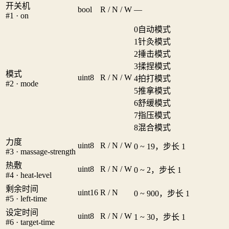
开关机
bool
R / N / W
—
#1 · on
0
自动模式
1
针灸模式
2
捶击模式
3
揉捏模式
模式
uint8
R / N / W
4
拍打模式
#2 · mode
5
推拿模式
6
舒缓模式
7
指压模式
8
混合模式
力度
uint8
R / N / W
0 ~ 19，步长 1
#3 · massage-strength
热敷
uint8
R / N / W
0 ~ 2，步长 1
#4 · heat-level
剩余时间
uint16
R / N
0 ~ 900，步长 1
#5 · left-time
设定时间
uint8
R / N / W
1 ~ 30，步长 1
#6 · target-time