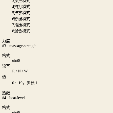
3
揉捏模式
4
拍打模式
5
推拿模式
6
舒缓模式
7
指压模式
8
混合模式
力度
#3 · massage-strength
格式
uint8
读写
R / N / W
值
0 ~ 19，步长 1
热敷
#4 · heat-level
格式
uint8