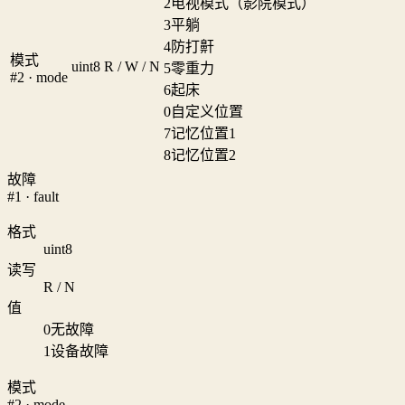
2
电视模式（影院模式）
3
平躺
4
防打鼾
模式
uint8
R / W / N
5
零重力
#2 · mode
6
起床
0
自定义位置
7
记忆位置1
8
记忆位置2
故障
#1 · fault
格式
uint8
读写
R / N
值
0
无故障
1
设备故障
模式
#2 · mode