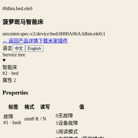
#blbm.bed.ele0
菠萝斑马智能床
urn:miot-spec-v2:device:bed:0000A06A:blbm-ele0:1
← 返回产品详情
下载米家插件
语言
中文
English
Service tree
智能床
#2 · bed
属性 2
Properties
标签
格式
读写
值
0
无故障
故障
uint8
R / N
#1 · fault
1
设备故障
1
阅读模式