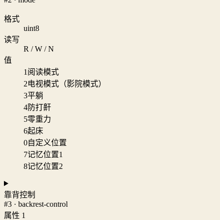
格式
uint8
读写
R / W / N
值
1
阅读模式
2
电视模式（影院模式）
3
平躺
4
防打鼾
5
零重力
6
起床
0
自定义位置
7
记忆位置1
8
记忆位置2
靠背控制
#3 · backrest-control
属性 1