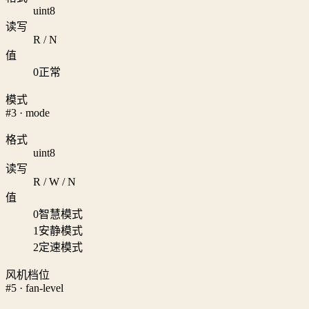
uint8
读写
R / N
值
0
正常
模式
#3 · mode
格式
uint8
读写
R / W / N
值
0
智慧模式
1
安静模式
2
定速模式
风机档位
#5 · fan-level