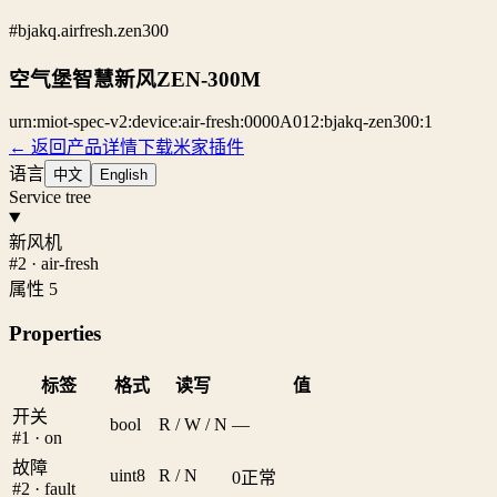
#bjakq.airfresh.zen300
空气堡智慧新风ZEN-300M
urn:miot-spec-v2:device:air-fresh:0000A012:bjakq-zen300:1
← 返回产品详情
下载米家插件
语言
中文
English
Service tree
新风机
#2 · air-fresh
属性 5
Properties
标签
格式
读写
值
开关
bool
R / W / N
—
#1 · on
故障
uint8
R / N
0
正常
#2 · fault