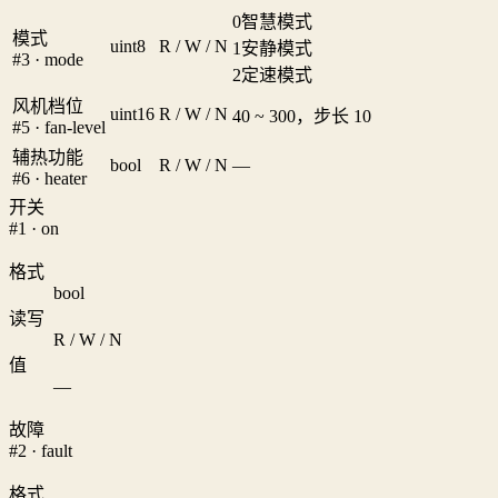
0
智慧模式
模式
uint8
R / W / N
1
安静模式
#3 · mode
2
定速模式
风机档位
uint16
R / W / N
40 ~ 300，步长 10
#5 · fan-level
辅热功能
bool
R / W / N
—
#6 · heater
开关
#1 · on
格式
bool
读写
R / W / N
值
—
故障
#2 · fault
格式