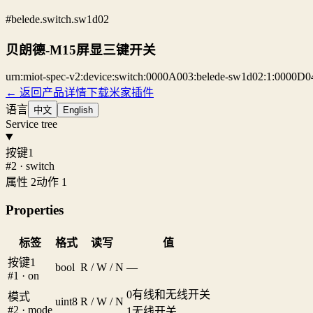
#belede.switch.sw1d02
贝朗德-M15屏显三键开关
urn:miot-spec-v2:device:switch:0000A003:belede-sw1d02:1:0000D0
← 返回产品详情
下载米家插件
语言
中文
English
Service tree
按键1
#2 · switch
属性 2
动作 1
Properties
标签
格式
读写
值
按键1
bool
R / W / N
—
#1 · on
0
有线和无线开关
模式
uint8
R / W / N
#2 · mode
1
无线开关