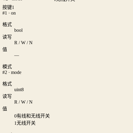
按键1
#1 · on
格式
bool
读写
R / W / N
值
—
模式
#2 · mode
格式
uint8
读写
R / W / N
值
0
有线和无线开关
1
无线开关