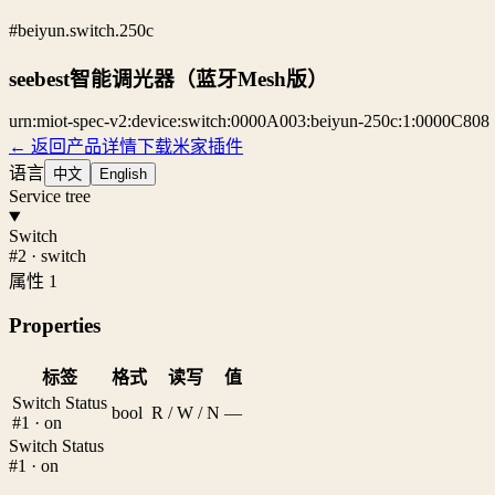
#beiyun.switch.250c
seebest智能调光器（蓝牙Mesh版）
urn:miot-spec-v2:device:switch:0000A003:beiyun-250c:1:0000C808
← 返回产品详情
下载米家插件
语言
中文
English
Service tree
Switch
#2 · switch
属性 1
Properties
标签
格式
读写
值
Switch Status
bool
R / W / N
—
#1 · on
Switch Status
#1 · on