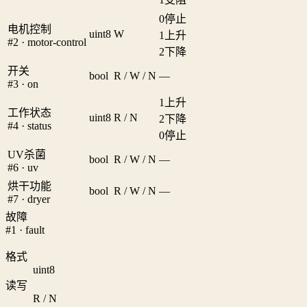
0
停止
电机控制
uint8
W
1
上升
#2 · motor-control
2
下降
开关
bool
R / W / N
—
#3 · on
1
上升
工作状态
uint8
R / N
2
下降
#4 · status
0
停止
UV杀菌
bool
R / W / N
—
#6 · uv
烘干功能
bool
R / W / N
—
#7 · dryer
故障
#1 · fault
格式
uint8
读写
R / N