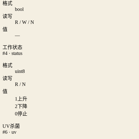
格式
bool
读写
R / W / N
值
—
工作状态
#4 · status
格式
uint8
读写
R / N
值
1
上升
2
下降
0
停止
UV杀菌
#6 · uv