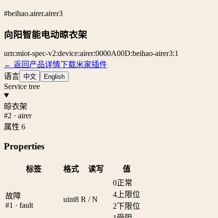
#beihao.airer.airer3
向阳智能电动晾衣架
urn:miot-spec-v2:device:airer:0000A00D:beihao-airer3:1
← 返回产品详情
下载米家插件
语言
中文
English
Service tree
晾衣架
#2 · airer
属性 6
Properties
标签
格式
读写
值
0
正常
4
上限位
故障
uint8
R / N
#1 · fault
2
下限位
1
受阻