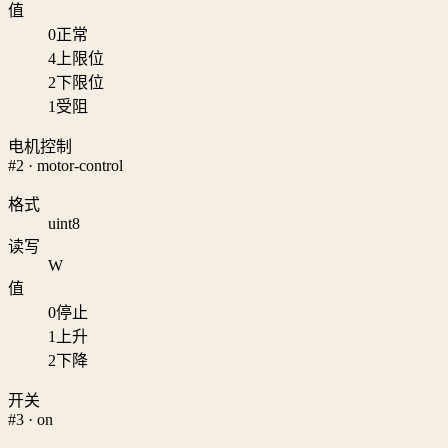
值
0
正常
4
上限位
2
下限位
1
受阻
电机控制
#2 · motor-control
格式
uint8
读写
W
值
0
停止
1
上升
2
下降
开关
#3 · on