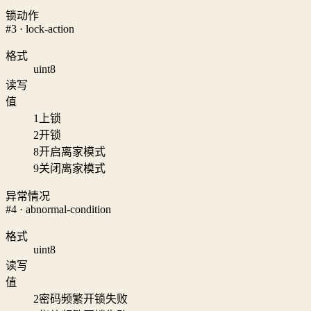
锁动作
#3 · lock-action
格式
uint8
读写
值
1
上锁
2
开锁
8
开启离家模式
9
关闭离家模式
异常情况
#4 · abnormal-condition
格式
uint8
读写
值
2
密码频繁开锁失败