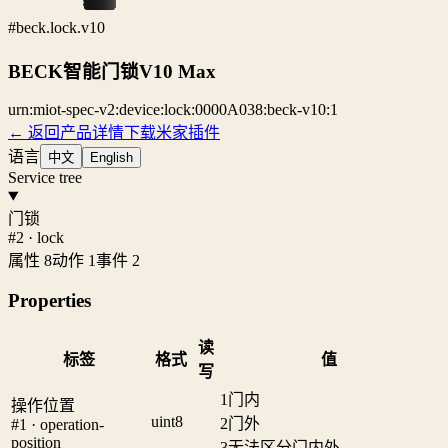
#beck.lock.v10
BECK智能门锁V10 Max
urn:miot-spec-v2:device:lock:0000A038:beck-v10:1
← 返回产品详情
下载米家插件
语言
中文
English
Service tree
门锁
#2 · lock
属性 8
动作 1
事件 2
Properties
读
标签
格式
值
写
1
门内
操作位置
uint8
2
门外
#1 · operation-
position
3
无法区分门内外