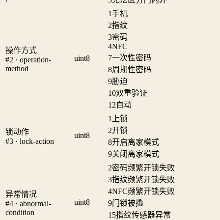
1
手机
2
指纹
3
密码
4
NFC
操作方式
7
一次性密码
uint8
#2 · operation-
method
8
周期性密码
9
胁迫
10
双重验证
12
自动
1
上锁
2
开锁
锁动作
uint8
#3 · lock-action
8
开启离家模式
9
关闭离家模式
2
密码频繁开锁失败
3
指纹频繁开锁失败
4
NFC频繁开锁失败
异常情况
uint8
9
门锁被撬
#4 · abnormal-
condition
15
指纹传感器异常