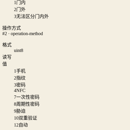
1
门内
2
门外
3
无法区分门内外
操作方式
#2 · operation-method
格式
uint8
读写
值
1
手机
2
指纹
3
密码
4
NFC
7
一次性密码
8
周期性密码
9
胁迫
10
双重验证
12
自动