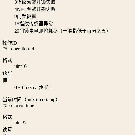
3
指纹频繁开锁失败
4
NFC频繁开锁失败
9
门锁被撬
15
指纹传感器异常
20
门锁电量即将耗尽（一般指低于百分之五）
操作ID
#5 · operation-id
格式
uint16
读写
值
0 ~ 65535，步长 1
当前时间（unix timestamp）
#6 · current-time
格式
uint32
读写