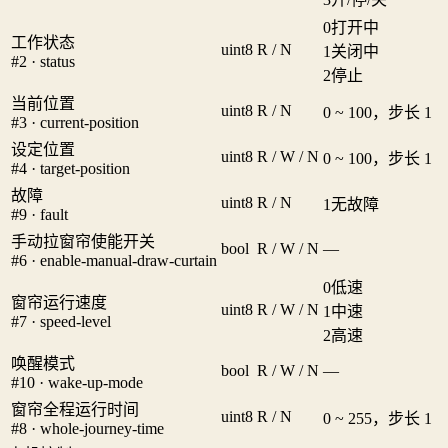
0
打开中
工作状态
uint8
R / N
1
关闭中
#2 · status
2
停止
当前位置
uint8
R / N
0 ~ 100，步长 1
#3 · current-position
设定位置
uint8
R / W / N
0 ~ 100，步长 1
#4 · target-position
故障
uint8
R / N
1
无故障
#9 · fault
手动拉窗帘使能开关
bool
R / W / N
—
#6 · enable-manual-draw-curtain
0
低速
窗帘运行速度
uint8
R / W / N
1
中速
#7 · speed-level
2
高速
唤醒模式
bool
R / W / N
—
#10 · wake-up-mode
窗帘全程运行时间
uint8
R / N
0 ~ 255，步长 1
#8 · whole-journey-time