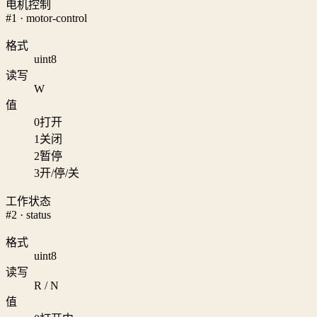
电机控制
#1 · motor-control
格式
uint8
读写
W
值
0
打开
1
关闭
2
暂停
3
开/停/关
工作状态
#2 · status
格式
uint8
读写
R / N
值