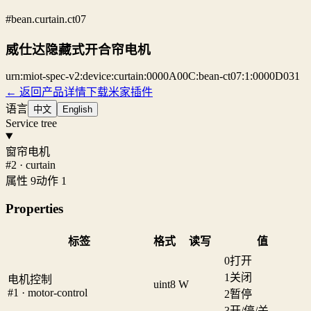
#bean.curtain.ct07
威仕达隐藏式开合帘电机
urn:miot-spec-v2:device:curtain:0000A00C:bean-ct07:1:0000D031
← 返回产品详情
下载米家插件
语言
中文
English
Service tree
窗帘电机
#2 · curtain
属性 9
动作 1
Properties
标签
格式
读写
值
0
打开
1
关闭
电机控制
uint8
W
#1 · motor-control
2
暂停
3
开/停/关