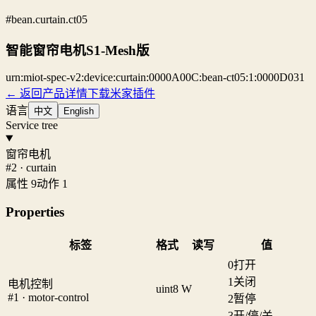
#bean.curtain.ct05
智能窗帘电机S1-Mesh版
urn:miot-spec-v2:device:curtain:0000A00C:bean-ct05:1:0000D031
← 返回产品详情
下载米家插件
语言
中文
English
Service tree
窗帘电机
#2 · curtain
属性 9
动作 1
Properties
标签
格式
读写
值
0
打开
1
关闭
电机控制
uint8
W
#1 · motor-control
2
暂停
3
开/停/关