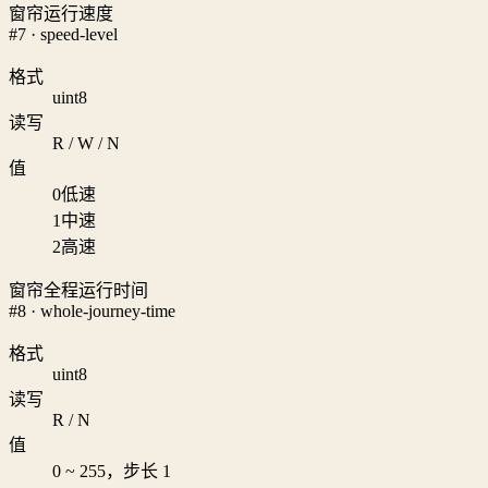
窗帘运行速度
#7 · speed-level
格式
uint8
读写
R / W / N
值
0
低速
1
中速
2
高速
窗帘全程运行时间
#8 · whole-journey-time
格式
uint8
读写
R / N
值
0 ~ 255，步长 1