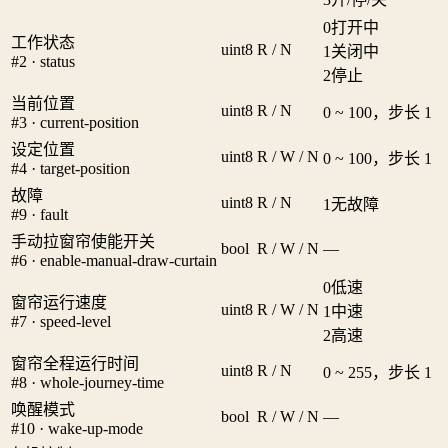
0
打开中
工作状态
uint8
R / N
1
关闭中
#2 · status
2
停止
当前位置
uint8
R / N
0 ~ 100，步长 1
#3 · current-position
设定位置
uint8
R / W / N
0 ~ 100，步长 1
#4 · target-position
故障
uint8
R / N
1
无故障
#9 · fault
手动拉窗帘使能开关
bool
R / W / N
—
#6 · enable-manual-draw-curtain
0
低速
窗帘运行速度
uint8
R / W / N
1
中速
#7 · speed-level
2
高速
窗帘全程运行时间
uint8
R / N
0 ~ 255，步长 1
#8 · whole-journey-time
唤醒模式
bool
R / W / N
—
#10 · wake-up-mode