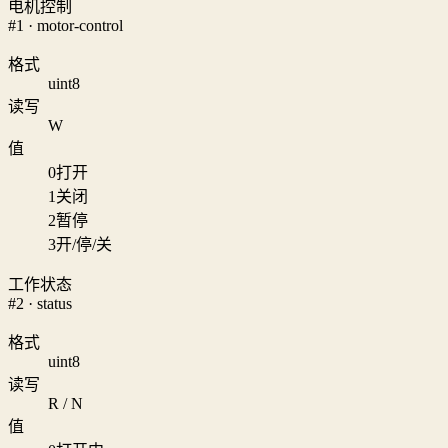
电机控制
#1 · motor-control
格式
uint8
读写
W
值
0
打开
1
关闭
2
暂停
3
开/停/关
工作状态
#2 · status
格式
uint8
读写
R / N
值