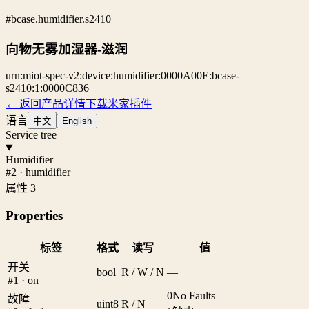
#bcase.humidifier.s2410
向物无雾加湿器-滋润
urn:miot-spec-v2:device:humidifier:0000A00E:bcase-
s2410:1:0000C836
← 返回产品详情
下载米家插件
语言
中文
English
Service tree
Humidifier
#2 · humidifier
属性 3
Properties
标签
格式
读写
值
开关
bool
R / W / N
—
#1 · on
0
No Faults
故障
uint8
R / N