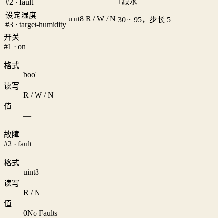
1
缺水
#2 · fault
设定湿度
uint8
R / W / N
30 ~ 95，步长 5
#3 · target-humidity
开关
#1 · on
格式
bool
读写
R / W / N
值
—
故障
#2 · fault
格式
uint8
读写
R / N
值
0
No Faults