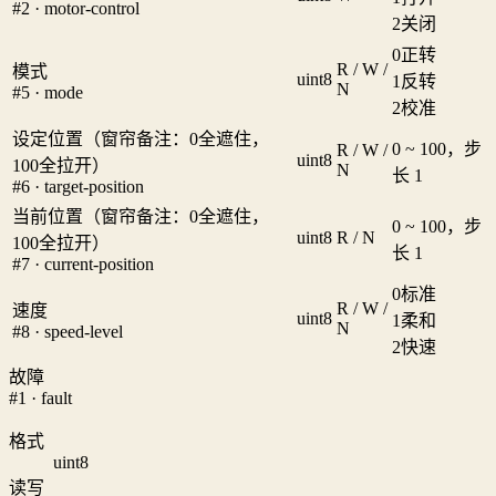
#2 · motor-control
2
关闭
0
正转
R / W /
模式
uint8
1
反转
N
#5 · mode
2
校准
设定位置（窗帘备注：0全遮住，
0 ~ 100，步
R / W /
uint8
100全拉开）
N
长 1
#6 · target-position
当前位置（窗帘备注：0全遮住，
0 ~ 100，步
uint8
R / N
100全拉开）
长 1
#7 · current-position
0
标准
R / W /
速度
uint8
1
柔和
N
#8 · speed-level
2
快速
故障
#1 · fault
格式
uint8
读写