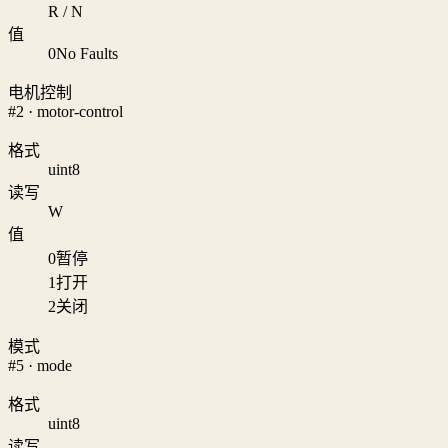
R / N
值
0
No Faults
电机控制
#2 · motor-control
格式
uint8
读写
W
值
0
暂停
1
打开
2
关闭
模式
#5 · mode
格式
uint8
读写