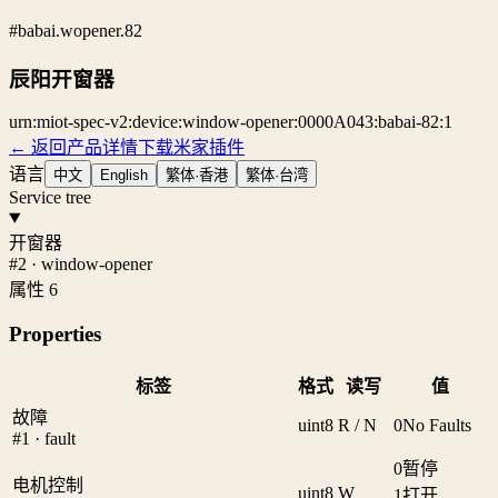
#babai.wopener.82
辰阳开窗器
urn:miot-spec-v2:device:window-opener:0000A043:babai-82:1
← 返回产品详情
下载米家插件
语言
中文
English
繁体·香港
繁体·台湾
Service tree
开窗器
#2 · window-opener
属性 6
Properties
标签
格式
读写
值
故障
uint8
R / N
0
No Faults
#1 · fault
0
暂停
电机控制
uint8
W
1
打开