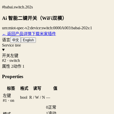
#babai.switch.202s
Ai 智能二键开关（WiFi双模）
urn:miot-spec-v2:device:switch:0000A003:babai-202s:1
← 返回产品详情
下载米家插件
语言
中文
English
Service tree
开关左键
#2 · switch
属性 2
动作 1
Properties
标签
格式
读写
值
左键
bool
R / W / N
—
#1 · on
0
正常
1
凌动