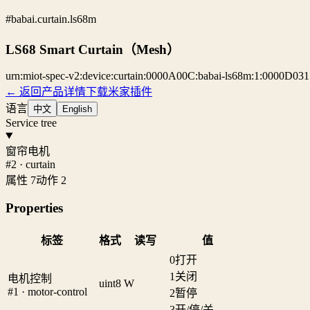
#babai.curtain.ls68m
LS68 Smart Curtain（Mesh）
urn:miot-spec-v2:device:curtain:0000A00C:babai-ls68m:1:0000D031
← 返回产品详情
下载米家插件
语言
中文
English
Service tree
窗帘电机
#2 · curtain
属性 7
动作 2
Properties
标签
格式
读写
值
0
打开
1
关闭
电机控制
uint8
W
#1 · motor-control
2
暂停
3
开/停/关