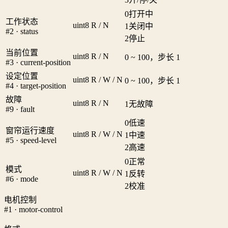
0
打开中
工作状态
uint8
R / N
1
关闭中
#2 · status
2
停止
当前位置
uint8
R / N
0 ~ 100，步长 1
#3 · current-position
设定位置
uint8
R / W / N
0 ~ 100，步长 1
#4 · target-position
故障
uint8
R / N
1
无故障
#9 · fault
0
低速
窗帘运行速度
uint8
R / W / N
1
中速
#5 · speed-level
2
高速
0
正常
模式
uint8
R / W / N
1
反转
#6 · mode
2
校准
电机控制
#1 · motor-control