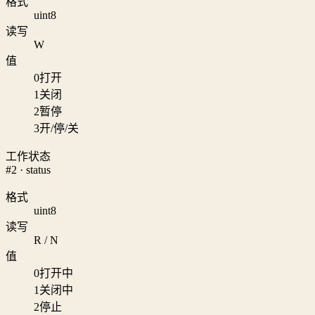
格式
uint8
读写
W
值
0
打开
1
关闭
2
暂停
3
开/停/关
工作状态
#2 · status
格式
uint8
读写
R / N
值
0
打开中
1
关闭中
2
停止