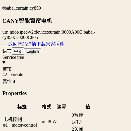
#babai.curtain.cy850
CANY智能窗帘电机
urn:miot-spec-v2:device:curtain:0000A00C:babai-
cy850:1:0000C805
← 返回产品详情
下载米家插件
语言
中文
English
Service tree
窗帘
#2 · curtain
属性 4
Properties
标签
格式
读写
值
0
暂停
电机控制
uint8
W
1
打开
#1 · motor-control
2
关闭