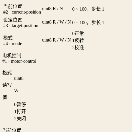
当前位置
uint8
R / N
0 ~ 100，步长 1
#2 · current-position
设定位置
uint8
R / W / N
0 ~ 100，步长 1
#3 · target-position
0
正常
模式
uint8
R / W / N
1
反转
#4 · mode
2
校准
电机控制
#1 · motor-control
格式
uint8
读写
W
值
0
暂停
1
打开
2
关闭
当前位置