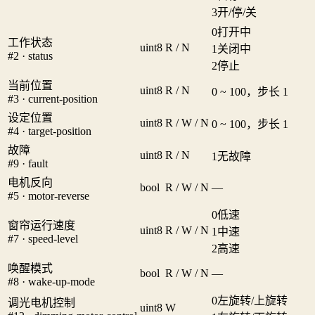
3
开/停/关
0
打开中
工作状态
uint8
R / N
1
关闭中
#2 · status
2
停止
当前位置
uint8
R / N
0 ~ 100，步长 1
#3 · current-position
设定位置
uint8
R / W / N
0 ~ 100，步长 1
#4 · target-position
故障
uint8
R / N
1
无故障
#9 · fault
电机反向
bool
R / W / N
—
#5 · motor-reverse
0
低速
窗帘运行速度
uint8
R / W / N
1
中速
#7 · speed-level
2
高速
唤醒模式
bool
R / W / N
—
#8 · wake-up-mode
0
左旋转/上旋转
调光电机控制
uint8
W