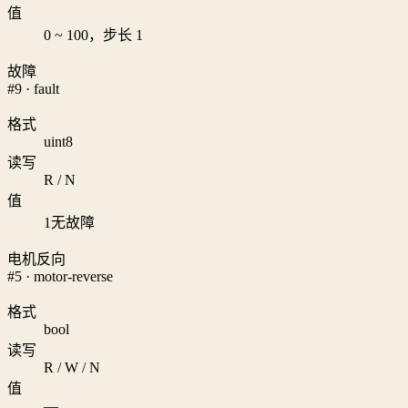
值
0 ~ 100，步长 1
故障
#9 · fault
格式
uint8
读写
R / N
值
1
无故障
电机反向
#5 · motor-reverse
格式
bool
读写
R / W / N
值
—