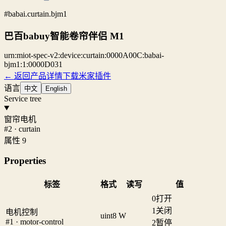
#babai.curtain.bjm1
巴百babuy智能卷帘伴侣 M1
urn:miot-spec-v2:device:curtain:0000A00C:babai-
bjm1:1:0000D031
← 返回产品详情
下载米家插件
语言
中文
English
Service tree
窗帘电机
#2 · curtain
属性 9
Properties
标签
格式
读写
值
0
打开
1
关闭
电机控制
uint8
W
#1 · motor-control
2
暂停