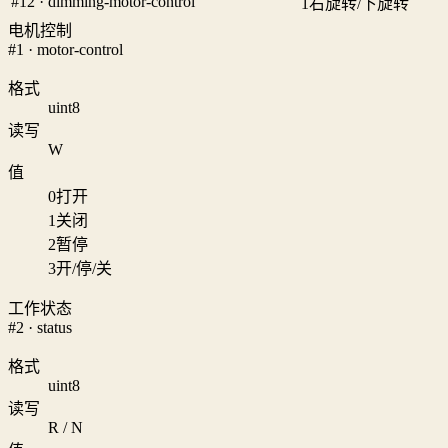
#12 · dimming-motor-control
1
右旋转/下旋转
电机控制
#1 · motor-control
格式
uint8
读写
W
值
0
打开
1
关闭
2
暂停
3
开/停/关
工作状态
#2 · status
格式
uint8
读写
R / N