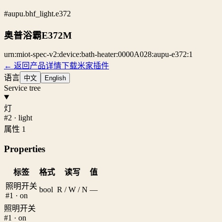
#aupu.bhf_light.e372
奥普浴霸E372M
urn:miot-spec-v2:device:bath-heater:0000A028:aupu-e372:1
← 返回产品详情
下载米家插件
语言
中文
English
Service tree
灯
#2 · light
属性 1
Properties
标签
格式
读写
值
照明开关
bool
R / W / N
—
#1 · on
照明开关
#1 · on