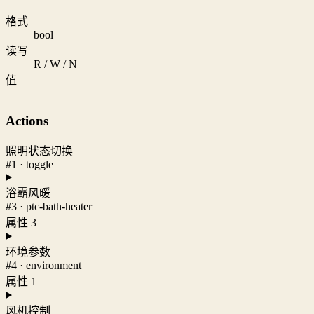
格式
bool
读写
R / W / N
值
—
Actions
照明状态切换
#1 · toggle
浴霸风暖
#3 · ptc-bath-heater
属性 3
环境参数
#4 · environment
属性 1
风机控制