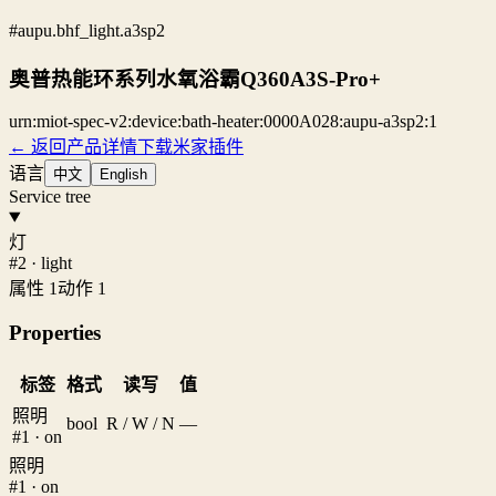
#aupu.bhf_light.a3sp2
奥普热能环系列水氧浴霸Q360A3S-Pro+
urn:miot-spec-v2:device:bath-heater:0000A028:aupu-a3sp2:1
← 返回产品详情
下载米家插件
语言
中文
English
Service tree
灯
#2 · light
属性 1
动作 1
Properties
标签
格式
读写
值
照明
bool
R / W / N
—
#1 · on
照明
#1 · on