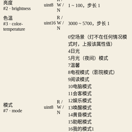
亮度
uint8
W /
1 ~ 100，步长 1
#2 · brightness
N
R /
色温
uint16
W /
3000 ~ 5700，步长 1
#3 · color-
N
temperature
0
空场景（灯不在任何情况模
式时，上报该属性值）
4
日光
5
月光（夜间）模式
7
温馨
8
电视模式（影院模式）
9
阅读模式
10
电脑模式
11
会客模式
12
娱乐模式
R /
模式
uint8
W /
13
唤醒模式
#7 · mode
N
14
黄昏模式
15
助眠模式
16
我的模式1