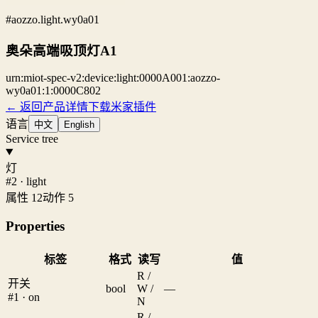
#aozzo.light.wy0a01
奥朵高端吸顶灯A1
urn:miot-spec-v2:device:light:0000A001:aozzo-
wy0a01:1:0000C802
← 返回产品详情
下载米家插件
语言
中文
English
Service tree
灯
#2 · light
属性 12
动作 5
Properties
标签
格式
读写
值
R /
开关
bool
W /
—
#1 · on
N
R /