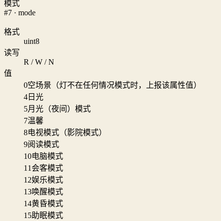
模式
#7 · mode
格式
uint8
读写
R / W / N
值
0
空场景（灯不在任何情况模式时，上报该属性值）
4
日光
5
月光（夜间）模式
7
温馨
8
电视模式（影院模式）
9
阅读模式
10
电脑模式
11
会客模式
12
娱乐模式
13
唤醒模式
14
黄昏模式
15
助眠模式