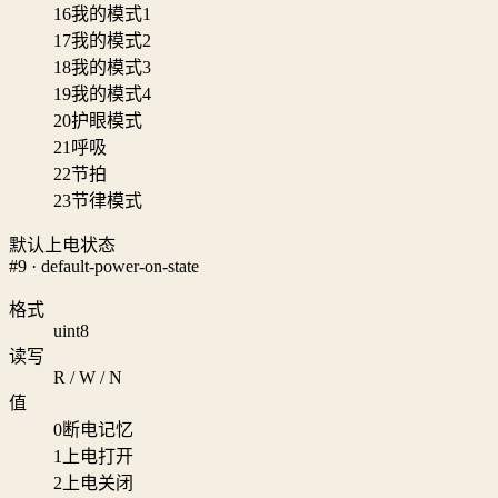
16
我的模式1
17
我的模式2
18
我的模式3
19
我的模式4
20
护眼模式
21
呼吸
22
节拍
23
节律模式
默认上电状态
#9 · default-power-on-state
格式
uint8
读写
R / W / N
值
0
断电记忆
1
上电打开
2
上电关闭