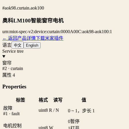
#aok98.curtain.aok100
奥科LM100智能窗帘电机
urn:miot-spec-v2:device:curtain:0000A00C:aok98-aok100:1
← 返回产品详情
下载米家插件
语言
中文
English
Service tree
窗帘
#2 · curtain
属性 4
Properties
标签
格式
读写
值
故障
uint8
R / N
0 ~ 1，步长 1
#1 · fault
0
暂停
电机控制
uint8
W
1
打开