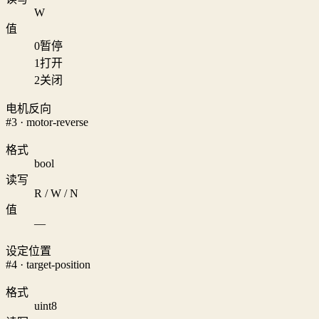
W
值
0
暂停
1
打开
2
关闭
电机反向
#3 · motor-reverse
格式
bool
读写
R / W / N
值
—
设定位置
#4 · target-position
格式
uint8